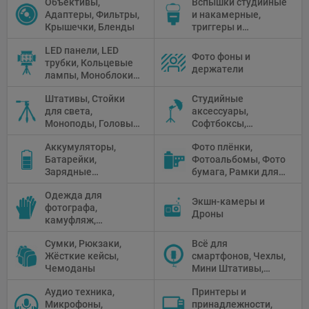
Объективы,
Вспышки студийные
Адаптеры, Фильтры,
и накамерные,
Крышечки, Бленды
триггеры и
аксессуары
LED панели, LED
Фото фоны и
трубки, Кольцевые
держатели
лампы, Моноблоки,
Прожекторы,
Штативы, Стойки
Студийные
Флуоресцентное и
для света,
аксессуары,
галогенное
Моноподы, Головы
Софтбоксы,
освещение
штатива
Зонтики,
Аккумуляторы,
Фото плёнки,
Рефлекторы,
Батарейки,
Фотоальбомы, Фото
Отражатели,
Зарядные
бумага, Рамки для
Предметные
устройства, Блоки
фото, Плёночные
столики
Одежда для
питания, Солнечные
камеры
Экшн-камеры и
фотографа,
панели
Дроны
камуфляж,
Перчатки
Сумки, Рюкзаки,
Всё для
Жёсткие кейсы,
смартфонов, Чехлы,
Чемоданы
Мини Штативы,
Селфи держатели
Аудио техника,
Принтеры и
Микрофоны,
принадлежности,