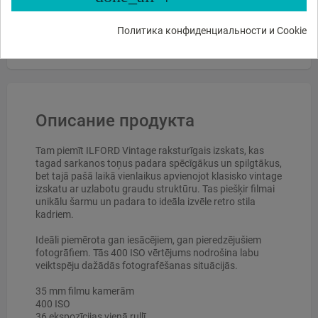
Какие функции?
Есть в наличии?
Акции и скидки?
Какие отзывы?
Политика конфиденциальности и Cookie
Описание продукта
Tam piemīt ILFORD Vintage raksturīgais izskats, kas
tagad sarkanos toņus padara spēcīgākus un spilgtākus,
bet tajā pašā laikā vienlaikus apvienojot klasisko vintage
izskatu ar uzlabotu graudu struktūru. Tas piešķir filmai
unikālu šarmu un padara to ideāla izvēle retro stila
kadriem.
Ideāli piemērota gan iesācējiem, gan pieredzējušiem
fotogrāfiem. Tās 400 ISO vērtējums nodrošina labu
veiktspēju dažādās fotografēšanas situācijās.
35 mm filmu kamerām
400 ISO
36 ekspozīcijas vienā rullī