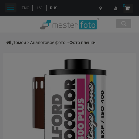
0
Переключить
ENG
LV
RUS
навигации
Домой
>
Аналоговое фото
>
Фото плёнки