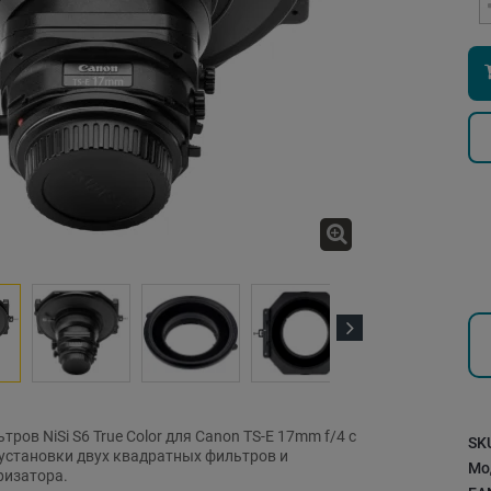
Next
ров NiSi S6 True Color для Canon TS-E 17mm f/4 с
SK
становки двух квадратных фильтров и
Мо
ризатора.