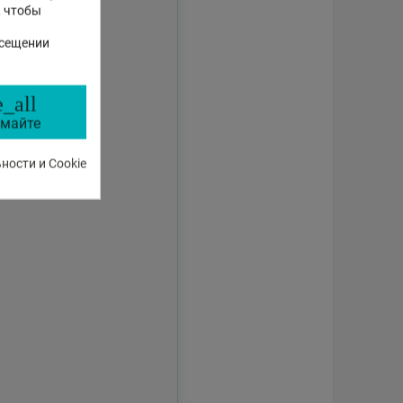
, чтобы
осещении
_all
майте
ости и Cookie