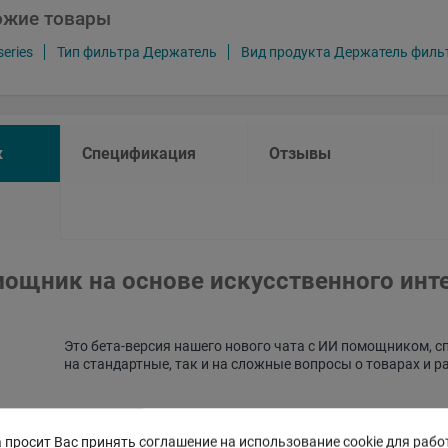
ожие товары
eries
Тип фильтра Держатель
Вид продукта Держатель филь
к
Спецификация
Отзывы
ощник на основе искусственного инт
Это бета-версия нашего нового чата с ИИ помощником, с
на стандартные, так и на сложные вопросы о товарах и р
 просит Вас принять соглашение на использование cookie для рабо