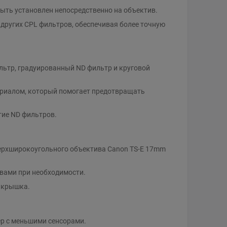
быть установлен непосредственно на объектив.
 других CPL фильтров, обеспечивая более точную
ьтр, градуированный ND фильтр и круговой
риалом, который помогает предотвращать
тие ND фильтров.
верхширокоугольного объектива Canon TS-E 17mm
вами при необходимости.
я крышка.
р с меньшими сенсорами.