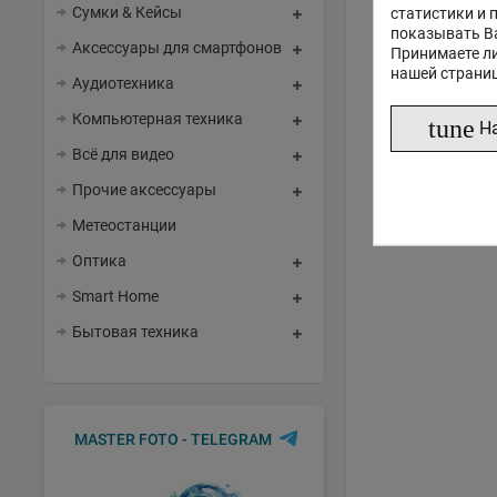
Сумки & Кейсы
статистики и 
показывать В
Аксессуары для смартфонов
Принимаете ли
нашей страни
Аудиотехника
Компьютерная техника
tune
Н
Всё для видео
Прочие аксессуары
Метеостанции
Оптика
Smart Home
Бытовая техника
MASTER FOTO - TELEGRAM