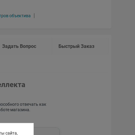
тров объектива
Задать Вопрос
Быстрый Заказ
еллекта
пособного отвечать как
аботе магазина.
ты сайта,