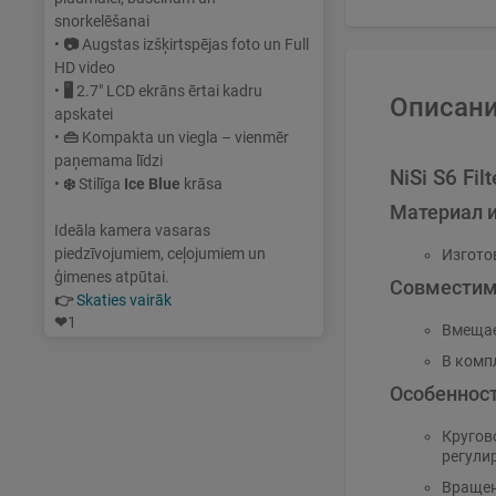
snorkelēšanai
•
📷
Augstas izšķirtspējas foto un Full
HD video
•
🖥
2.7" LCD ekrāns ērtai kadru
Описани
apskatei
•
👜
Kompakta un viegla – vienmēr
paņemama līdzi
NiSi S6 Fi
•
❄️
Stilīga
Ice Blue
krāsa
Материал и
Ideāla kamera vasaras
piedzīvojumiem, ceļojumiem un
Изгото
ģimenes atpūtai.
Совместим
👉
Skaties vairāk
❤
1
Вмещае
В комп
Особеннос
Кругов
регули
Вращен