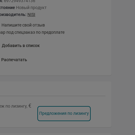
N:
6972949374136
стояние
Новый продукт
оизводитель:
NISI
Напишите свой отзыв
вар под спецзаказ по предоплате
Добавить в список
Распечатать
€
ж по лизингу,
Предложения по лизингу