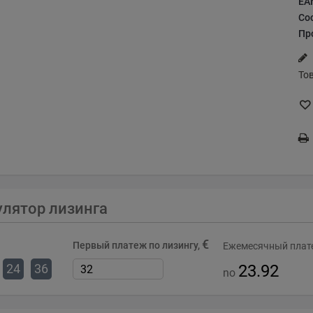
EA
Со
Пр
То
улятор лизинга
€
Первый платеж по лизингу,
Ежемесячный плате
24
36
23.92
no