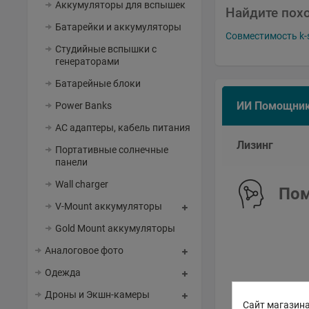
Аккумуляторы для вспышек
Найдите пох
Батарейки и аккумуляторы
Совместимость k-s
Студийные вспышки с
генераторами
Батарейные блоки
ИИ Помощни
Power Banks
AC адаптеры, кабель питания
Лизинг
Портативные солнечные
панели
Wall charger
Пом
V-Mount аккумуляторы
Gold Mount аккумуляторы
Аналоговое фото
Одежда
Дроны и Экшн-камеры
Сайт магазина