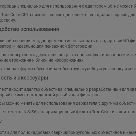
тирован специально для использования с адаптером S6; не может 
 True Color CPL снижает тёплые цветовые оттенки, характерные для
ередачу.
добство использования
дизайн позволяет одновременно использовать стандартный ND фил
затор — идеально для пейзажной фотографии.
нняя поверхность держателя покрыта новым флокированным мате
нние отражения и блики на изображениях.
угольная форма обеспечивает быструю и удобную установку и сня
ость и аксессуары
лект входит адаптер объектива, специально разработанный для с
оторый не имеет стандартной резьбы для фильтров.
ры можно менять для использования держателя с другими объекти
лекте чехол NiSi S6, поляризационный фильтр True Color и защитна
е
отан для полнокадровых сверхширокоугольных объективов и каме