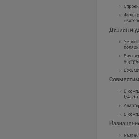
Спроек
Фильтр
цветоп
Дизайн и у
Умный 
поляри
Внутре
внутре
Восьми
Совместим
В комп
f/4, к
Адапте
В комп
Назначени
Разраб