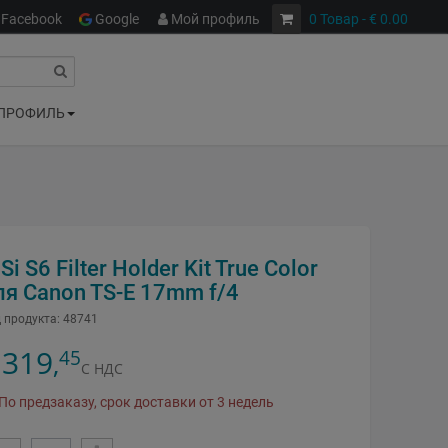
Facebook
Google
Мой профиль
0
Товар
- € 0.00
ПРОФИЛЬ
Si S6 Filter Holder Kit True Color
ля Canon TS-E 17mm f/4
 продукта:
48741
319
45
,
С НДС
По предзаказу, срок доставки от 3 недель