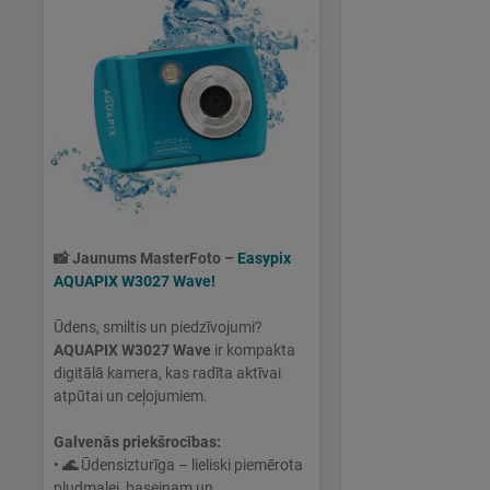
📸
Jaunums MasterFoto –
Easypix
AQUAPIX W3027 Wave!
Ūdens, smiltis un piedzīvojumi?
AQUAPIX W3027 Wave
ir kompakta
digitālā kamera, kas radīta aktīvai
atpūtai un ceļojumiem.
Galvenās priekšrocības:
•
🌊
Ūdensizturīga – lieliski piemērota
pludmalei, baseinam un