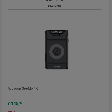
ЗАКАЗ В 1 КЛИК
В КОРЗИНУ
Accsoon SeeMo 4K
145
95
€
,