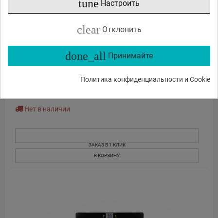
tune
Настроить
clear
Отклонить
done_all
Принимайте
Accsoon TopRig 100W 4-Bay LP-E6 Быстрое Зарядное
Устройство
Политика конфиденциальности и Cookie
65
88
€
,
Нет в наличии
ЗАКАЗ В 1 КЛИК
В КОРЗИНУ