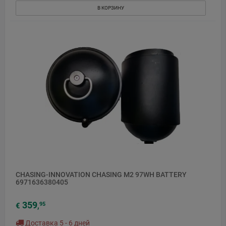
В КОРЗИНУ
CHASING-INNOVATION CHASING M2 97WH BATTERY
6971636380405
359
95
€
,
Доставка 5 - 6 дней