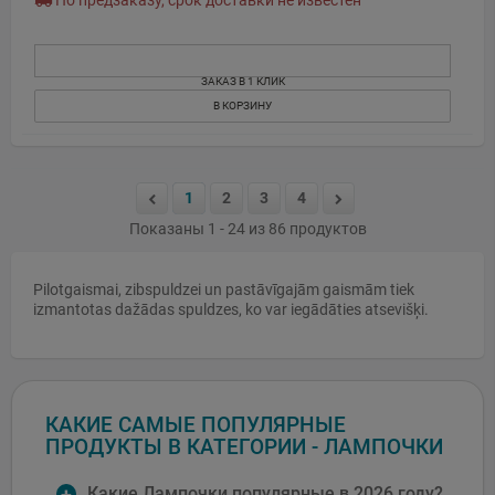
По предзаказу, срок доставки не известен
ЗАКАЗ В 1 КЛИК
В КОРЗИНУ
1
2
3
4
Показаны 1 - 24 из 86 продуктов
Pilotgaismai, zibspuldzei un pastāvīgajām gaismām tiek
izmantotas dažādas spuldzes, ko var iegādāties atsevišķi.
КАКИЕ САМЫЕ ПОПУЛЯРНЫЕ
ПРОДУКТЫ В КАТЕГОРИИ - ЛАМПОЧКИ
Какие Лампочки популярные в 2026 году?