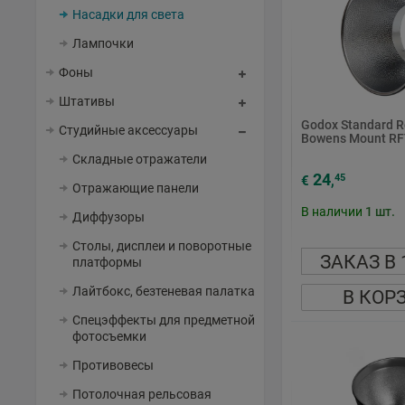
Насадки для света
Лампочки
Фоны
Штативы
Godox Standard R
Студийные аксессуары
Bowens Mount RF
Складные отражатели
24
45
€
,
Отражающие панели
В наличии
1
шт.
Диффузоры
Столы, дисплеи и поворотные
ЗАКАЗ В 
платформы
Лайтбокс, безтеневая палатка
В КОР
Спецэффекты для предметной
фотосъемки
Противовесы
Потолочная рельсовая