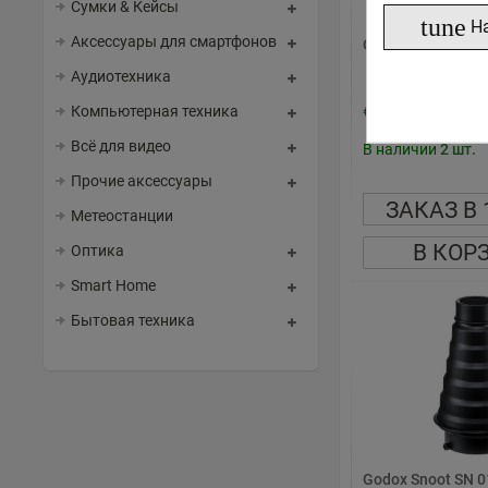
Сумки & Кейсы
tune
Н
Аксессуары для смартфонов
Godox BD 04 Barn
Аудиотехника
41
95
Компьютерная техника
€
,
Всё для видео
В наличии
2
шт.
Прочие аксессуары
ЗАКАЗ В 
Метеостанции
В КОР
Оптика
Smart Home
Бытовая техника
Godox Snoot SN 0