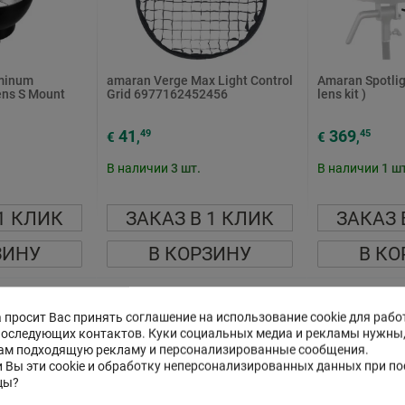
minum
amaran Verge Max Light Control
Amaran Spotlig
ens S Mount
Grid 6977162452456
lens kit )
41
369
49
45
€
,
€
,
В наличии
3
шт.
В наличии
1
шт
1 КЛИК
ЗАКАЗ В 1 КЛИК
ЗАКАЗ 
ЗИНУ
В КОРЗИНУ
В КО
 просит Вас принять соглашение на использование cookie для рабо
последующих контактов. Куки социальных медиа и рекламы нужны
ам подходящую рекламу и персонализированные сообщения.
 Вы эти cookie и обработку неперсонализированных данных при п
цы?