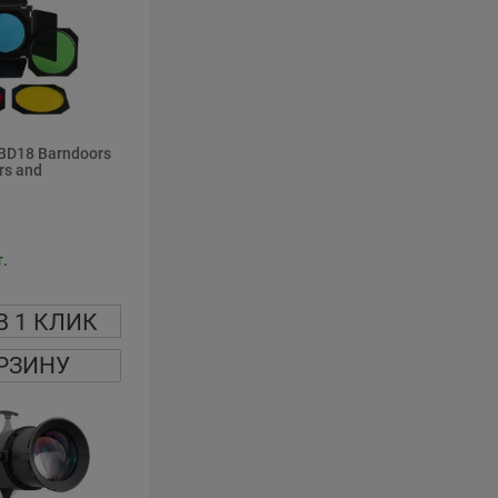
-BD18 Barndoors
ers and
.
В 1 КЛИК
РЗИНУ