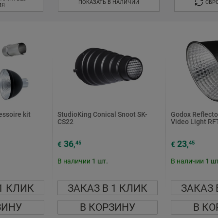
ПОКАЗАТЬ В НАЛИЧИИ
СБР
ИЯ
ssoire kit
StudioKing Conical Snoot SK-
Godox Reflector
CS22
Video Light RF
36
23
45
45
€
,
€
,
В наличии
1
шт.
В наличии
1
шт
1 КЛИК
ЗАКАЗ В 1 КЛИК
ЗАКАЗ 
ЗИНУ
В КОРЗИНУ
В КО