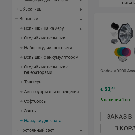
ПИТАН
Объективы
Вспышки
Вспышки на камеру
Студийные вспышки
Набор студийного света
Вспышки с аккумулятором
Студийные вспышки с
Godox AD200 Acce
генераторами
Триггеры
53
45
€
,
Аксессуары для освещения
В наличии
1
шт.
Софтбоксы
Зонты
ЗАКАЗ В 
Насадки для света
В КОР
Постоянный свет