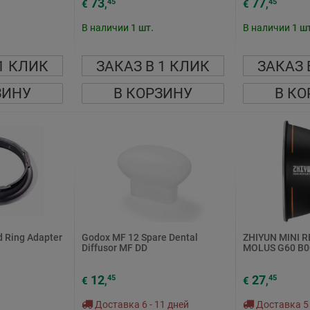
73
77
45
45
€
,
€
,
В наличии
1
шт.
В наличии
1
шт
1 КЛИК
ЗАКАЗ В 1 КЛИК
ЗАКАЗ 
ЗИНУ
В КОРЗИНУ
В КО
d Ring Adapter
Godox MF 12 Spare Dental
ZHIYUN MINI 
Diffusor MF DD
MOLUS G60 B0
12
27
45
45
€
,
€
,
Доставка 6 - 11 дней
Доставка 5 