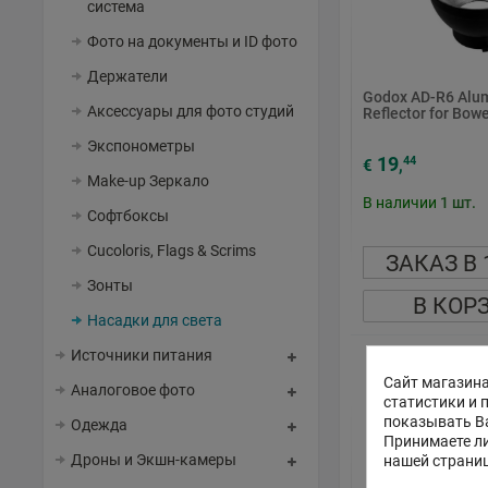
система
Фото на документы и ID фото
Держатели
Godox AD-R6 Alu
Аксессуары для фото студий
Reflector for Bow
Экспонометры
19
44
€
,
Make-up Зеркало
В наличии
1
шт.
Софтбоксы
Cucoloris, Flags & Scrims
ЗАКАЗ В 
Зонты
В КОР
Насадки для света
Источники питания
Сайт магазина
Аналоговое фото
статистики и 
показывать В
Одежда
Принимаете ли
Дроны и Экшн-камеры
нашей страни