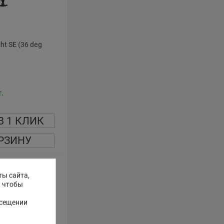
ht SE (36 deg
.
В 1 КЛИК
РЗИНУ
ты сайта,
, чтобы
осещении