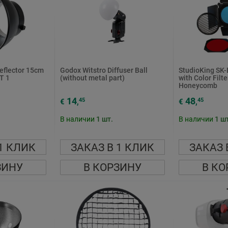
eflector 15cm
Godox Witstro Diffuser Ball
StudioKing SK
T 1
(without metal part)
with Color Filt
Honeycomb
14
48
45
45
€
,
€
,
В наличии
1
шт.
В наличии
1
шт
1 КЛИК
ЗАКАЗ В 1 КЛИК
ЗАКАЗ 
ЗИНУ
В КОРЗИНУ
В КО