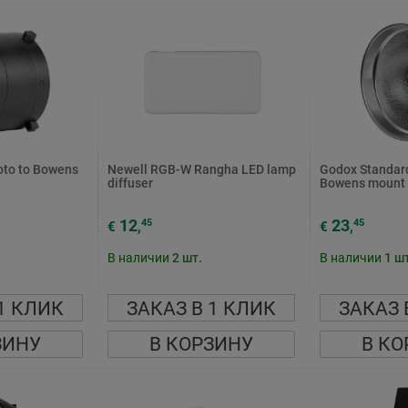
oto to Bowens
Newell RGB-W Rangha LED lamp
Godox Standard
diffuser
Bowens mount 
12
23
45
45
€
,
€
,
В наличии
2
шт.
В наличии
1
шт
1 КЛИК
ЗАКАЗ В 1 КЛИК
ЗАКАЗ 
ЗИНУ
В КОРЗИНУ
В КО