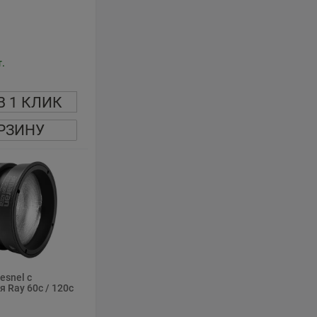
.
В 1 КЛИК
РЗИНУ
esnel с
 Ray 60c / 120c