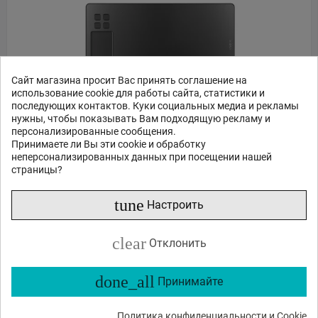
Сайт магазина просит Вас принять соглашение на
использование cookie для работы сайта, статистики и
последующих контактов. Куки социальных медиа и рекламы
нужны, чтобы показывать Вам подходящую рекламу и
персонализированные сообщения.
Принимаете ли Вы эти cookie и обработку
Veikk A50 Graphics Tablet 10x6 inches 8192 levels.
неперсонализированных данных при посещении нашей
страницы?
88
45
€
,
tune
Настроить
Нет в наличии
clear
Отклонить
ЗАКАЗ В 1 КЛИК
done_all
Принимайте
В КОРЗИНУ
Политика конфиденциальности и Cookie