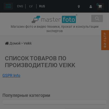
0
Переключить
ENG
LV
RUS
навигации
Магазин фото и видео техники, прокат и консультации
экспертов
ФИЛЬТР
Домой
>
Veikk
СПИСОК ТОВАРОВ ПО
ПРОИЗВОДИТЕЛЮ VEIKK
GSPR Info
Name: Veikk
Address: Shenzhen, Guangdong, China
Популярные категории
Email: sales@veikk.com
Web: veikk.com