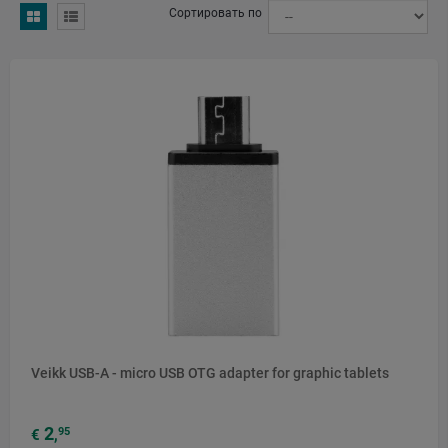
Сортировать по
CheckedAt: 2026-04-01
Name: FDIRECT
Address: Brukowa 10, 91-341 Łódź, Poland
Email: info@fdirect.eu
Web: https://fdirect.eu/who-we-are/
Source: Fdirect's official website
CheckedAt: 2026-03-27
Veikk USB-A - micro USB OTG adapter for graphic tablets
2
95
€
,