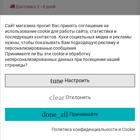
Доставка 3 - 8 дней
ЗАКАЗ В 1 КЛИК
Сайт магазина просит Вас принять соглашение на
использование cookie для работы сайта, статистики и
последующих контактов. Куки социальных медиа и рекламы
В КОРЗИНУ
нужны, чтобы показывать Вам подходящую рекламу и
персонализированные сообщения.
Принимаете ли Вы эти cookie и обработку
неперсонализированных данных при посещении нашей
страницы?
Показан 1 - 1 из 1 продукта
tune
Настроить
clear
Отклонить
done_all
Принимайте
Политика конфиденциальности и Cookie