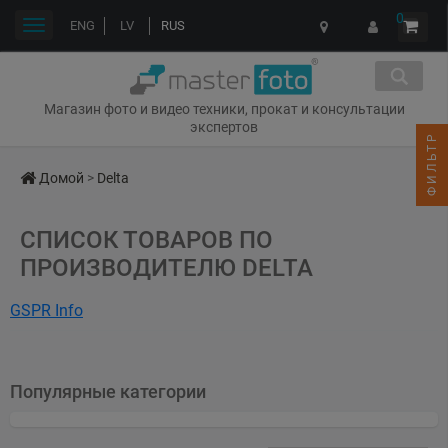
0
Переключить
ENG
LV
RUS
навигации
Магазин фото и видео техники, прокат и консультации
экспертов
ФИЛЬТР
Домой
>
Delta
СПИСОК ТОВАРОВ ПО
ПРОИЗВОДИТЕЛЮ DELTA
GSPR Info
Next77 sp. z o.o.
ul. Bonarka 11, 30-415 Kraków
https://www.next77.pl/
Популярные категории
gpsr@next77.pl