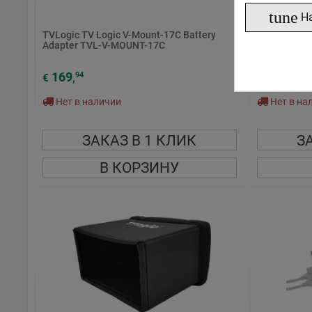
tune
Н
TVLogic TV Logic V-Mount-17C Battery
TVLogic TV 
Adapter TVL-V-MOUNT-17C
171A TVL-R
169
169
94
94
€
,
€
,
Нет в наличии
Нет в на
ЗАКАЗ В 1 КЛИК
З
В КОРЗИНУ