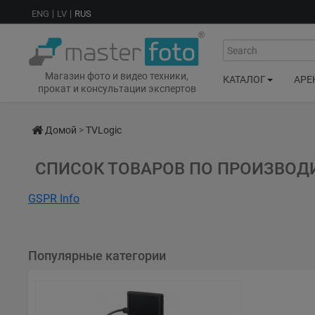
ENG
LV
RUS
Search
Магазин фото и видео техники,
КАТАЛОГ
АРЕ
прокат и консультации экспертов
Домой
>
TVLogic
СПИСОК ТОВАРОВ ПО ПРОИЗВОД
GSPR Info
Name: TVLogic Co., Ltd.
Address: 12F, ACE HIGH-END TOWER 8, 84, Gasan digital 1-ro, Ge
Популярные категории
Email: sales@tvlogic.co.kr
Web: https://www.tvlogic.tv/