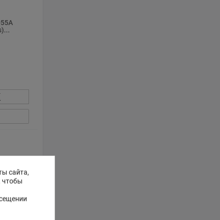
055A
)...
К
ты сайта,
, чтобы
осещении