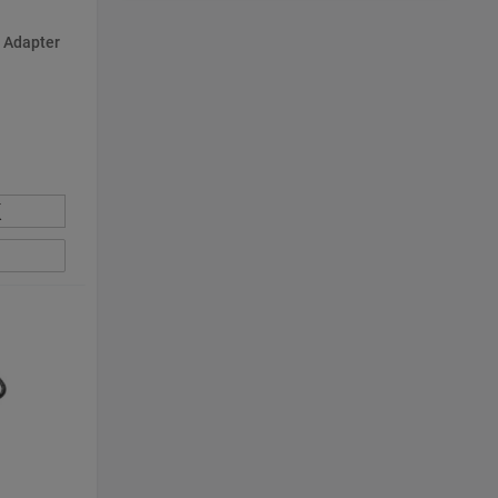
 Adapter
К