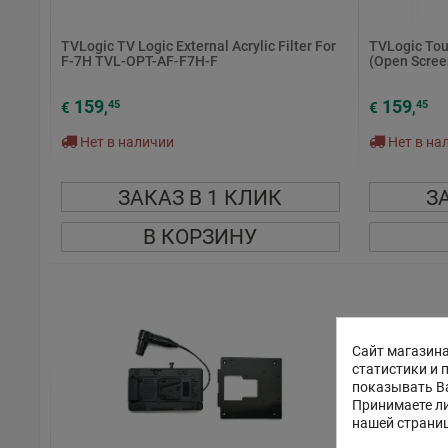
TVLogic TV Logic External Acrylic Filter For
TVLogic Tou
F-7H TVL-OPT-AF-F7H-F
(Open Scre
159
159
45
45
€
,
€
,
Нет в наличии
Нет в на
ЗАКАЗ В 1 КЛИК
З
В КОРЗИНУ
Сайт магазина
статистики и 
показывать В
Принимаете ли
нашей страни