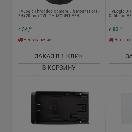
TVLogic Threaded Camera Jib Mount For F-
TVLogic D-T
7H (20mm) TVL-TH-MOUNT-F7H
Cable for VF
34
83
94
45
€
,
€
,
Нет в наличии
Нет в на
ЗАКАЗ В 1 КЛИК
З
В КОРЗИНУ