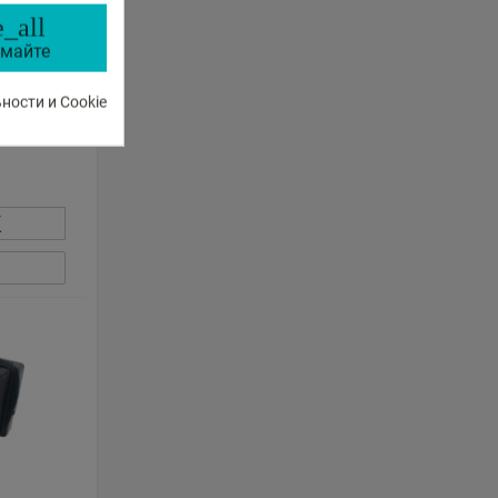
_all
майте
70A
ости и Cookie
К