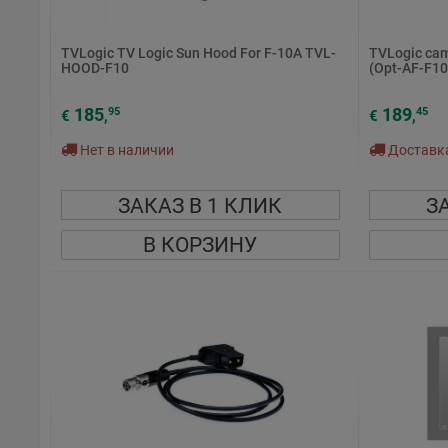
TVLogic TV Logic Sun Hood For F-10A TVL-
TVLogic camR
HOOD-F10
(Opt-AF-F1
185
189
95
45
€
,
€
,
Нет в наличии
Доставка 
ЗАКАЗ В 1 КЛИК
З
В КОРЗИНУ