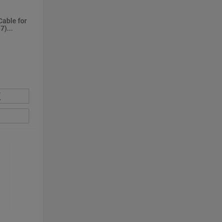
Cable for
)...
К