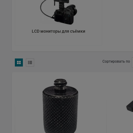
CheckedAt: 2026-04-01
Name: AVYX Distribution s.r.o.
LCD мониторы для съёмки
Address: Bartolomějská 309/13, 11000 Praha, Czech Republic
Email: team@avyx.tv
Web: https://www.avyx.tv/
Сортировать по
Source: Official website and Czech business registry
CheckedAt: 2026-03-24