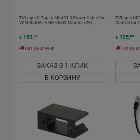
TVLogic D-Tap to Mini XLR Power Cable for
TVLogic OP
VFM-056W / VFM-058W Monitor (29)...
Control for 
192
195
06
00
€
,
€
,
Нет в наличии
Нет в на
ЗАКАЗ В 1 КЛИК
З
В КОРЗИНУ