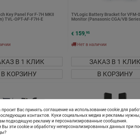
ch Key Panel For F-7H MKII
TVLogic Battery Bracket for VFM-
en) TVL-OPT-AF-F7H-E
Monitor (Panasonic CGA/VB Series
159
95
€
,
личии
Нет в наличии
АКАЗ В 1 КЛИК
ЗАКАЗ В 1 КЛИ
В КОРЗИНУ
В КОРЗИНУ
 просит Вас принять соглашение на использование cookie для рабо
последующих контактов. Куки социальных медиа и рекламы нужны
ам подходящую рекламу и персонализированные сообщения.
 Вы эти cookie и обработку неперсонализированных данных при п
цы?