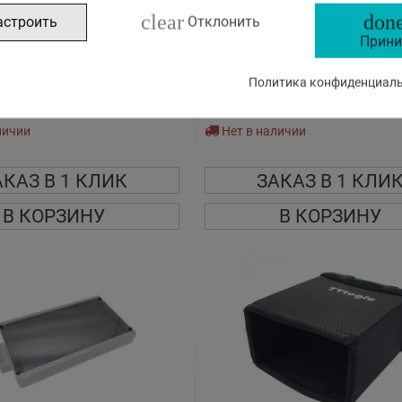
clear
done
астроить
Отклонить
Прини
Logic Rack Mount Kit For LVM-
TVLogic Rackmount Kit for LVM-1
MK-165
Monitor TVL-RMK-17A
Политика конфиденциальн
179
46
€
,
личии
Нет в наличии
АКАЗ В 1 КЛИК
ЗАКАЗ В 1 КЛИ
В КОРЗИНУ
В КОРЗИНУ