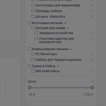
Аксессуары для видеокамер
2
Провода, кабели
1
Шторки - Matte Box
3
−
Источники питания
−
Батареи для камер
Зарядные устройства
1
Пластина-адаптер для
1
аккумулятора
−
Компьютерная техника
PC Мониторы
2
Кабель для передачи данных
2
−
Сумки & Кейсы
Жёсткий кейсы
1
Цена
34
€
7726
€