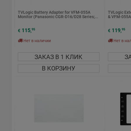
TVLogic Battery Adapter for VFM-055A
TVLogic Exte
Monitor (Panasonic CGR-D16/D28 Series;...
& VFM-055A
115
119
95
95
€
,
€
,
Нет в наличии
Нет в на
ЗАКАЗ В 1 КЛИК
З
В КОРЗИНУ