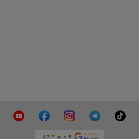
4.7
out of
5