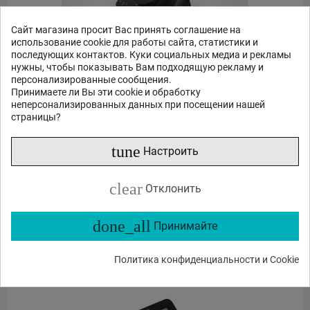
Сайт магазина просит Вас принять соглашение на
использование cookie для работы сайта, статистики и
последующих контактов. Куки социальных медиа и рекламы
нужны, чтобы показывать Вам подходящую рекламу и
персонализированные сообщения.
Принимаете ли Вы эти cookie и обработку
Elgato Wave XLR Audio Interface UHELGM000000007
неперсонализированных данных при посещении нашей
страницы?
259
45
€
,
tune
Настроить
Нет в наличии
clear
Отклонить
ЗАКАЗ В 1 КЛИК
done_all
Принимайте
В КОРЗИНУ
Политика конфиденциальности и Cookie