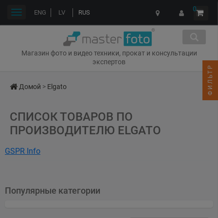
0
Переключить
ENG
LV
RUS
навигации
Магазин фото и видео техники, прокат и консультации
экспертов
ФИЛЬТР
Домой
>
Elgato
СПИСОК ТОВАРОВ ПО
ПРОИЗВОДИТЕЛЮ ELGATO
GSPR Info
Name: Elgato
Address: Elgato, 1501 S. California Ave, Suite 101, Palo Alto, CA
Популярные категории
94304, USA
Email: mediarelations@elgato.com