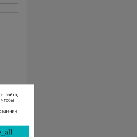
ы
й
ты сайта,
, чтобы
осещении
_all