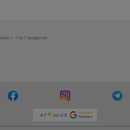
аны 1 - 7 из 7 продуктов
4.7
out of
5