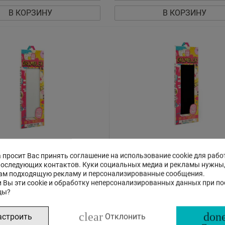
В КОРЗИНУ
В КОРЗИНУ
елителей для камеры
Набор разделителей для камер
O Sand GR401405106M
Grumbler GO, графитовый черны
 просит Вас принять соглашение на использование cookie для рабо
GR401405100M
последующих контактов. Куки социальных медиа и рекламы нужны
16
46
ам подходящую рекламу и персонализированные сообщения.
€
,
 Вы эти cookie и обработку неперсонализированных данных при п
цы?
аказу, срок доставки не
Доставка 6 - 11 дней
clear
done
астроить
Отклонить
ЗАКАЗ В 1 КЛИК
ЗАКАЗ В 1 КЛИК