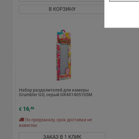
В КОРЗИНУ
Набор разделителей для камеры
Grumbler GO, серый GR401405105M
16
46
€
,
По предзаказу, срок доставки не
известен
ЗАКАЗ В 1 КЛИК