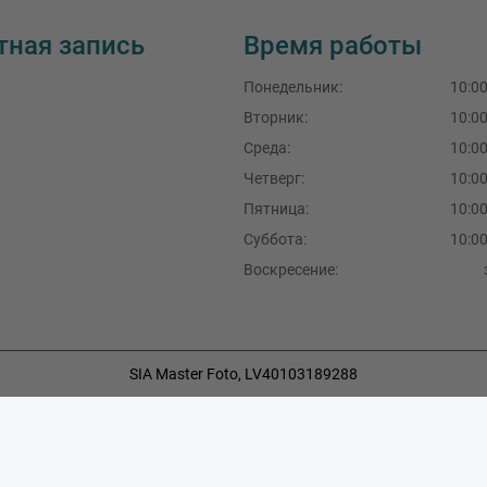
тная запись
Время работы
Понедельник
:
10:00
Вторник
:
10:00
Среда
:
10:00
Четверг:
10:00
Пятница:
10:00
Суббота:
10:00
Воскресение:
SIA Master Foto, LV40103189288
F.Sadovņikova iela 39, Rīga, LV-1003, Latvija
+371 29490777
,
+371 67704396
info@masterfoto.lv