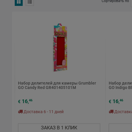
Сортировать по
Набор делителей для камеры Grumbler
Набор дели
GO Candy Red GR401405101M
GO Indigo 
16
16
46
46
€
,
€
,
Доставка 6 - 11 дней
Доставка 
ЗАКАЗ В 1 КЛИК