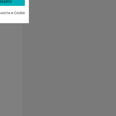
майте
ости и Cookie