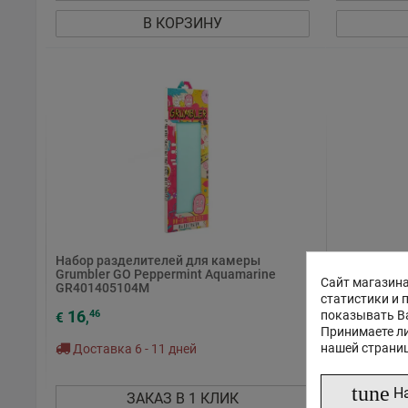
В КОРЗИНУ
Набор разделителей для камеры
Набор разд
Grumbler GO Peppermint Aquamarine
Grumbler G
Сайт магазина
GR401405104M
статистики и 
16
16
46
95
показывать В
€
,
€
,
Принимаете ли
нашей страни
Доставка 6 - 11 дней
По предз
известен
tune
Н
ЗАКАЗ В 1 КЛИК