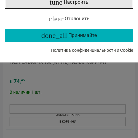
tune
Настроить
clear
Отклонить
done_all
Принимайте
Политика конфиденциальности и Cookie
YASHICA DIGIPIX 100 (WHITE) YAS-DG100PP-WH
74
45
€
,
В наличии
1
шт.
ЗАКАЗ В 1 КЛИК
В КОРЗИНУ