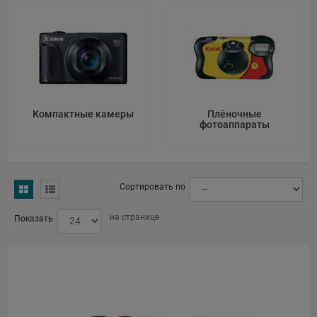
Web: https://www.yashica.com/
CheckedAt: 2026-04-01
Name: Focus Nordic AB
Address: Bergsjödalen 48, 415 68 Gothenburg, Sweden
Компактные камеры
Плёночные
фотоаппараты
Web: https://www.focusnordic.com/contact-us/
Source: Google Maps
Сортировать по
CheckedAt: 2026-03-24
на странице
Показать
НОВЫЙ