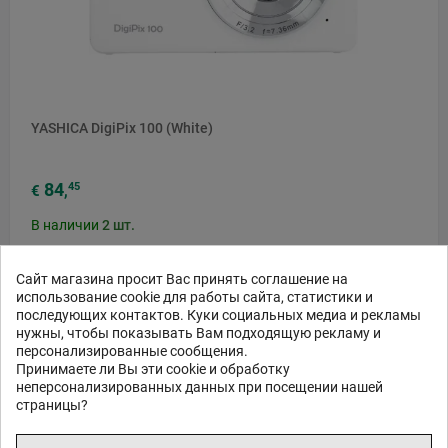
YASHICA DigiPix 100 (White)
84
45
€
,
В наличии
2
шт.
Сайт магазина просит Вас принять соглашение на
использование cookie для работы сайта, статистики и
ЗАКАЗ В 1 КЛИК
последующих контактов. Куки социальных медиа и рекламы
В КОРЗИНУ
нужны, чтобы показывать Вам подходящую рекламу и
персонализированные сообщения.
Принимаете ли Вы эти cookie и обработку
неперсонализированных данных при посещении нашей
страницы?