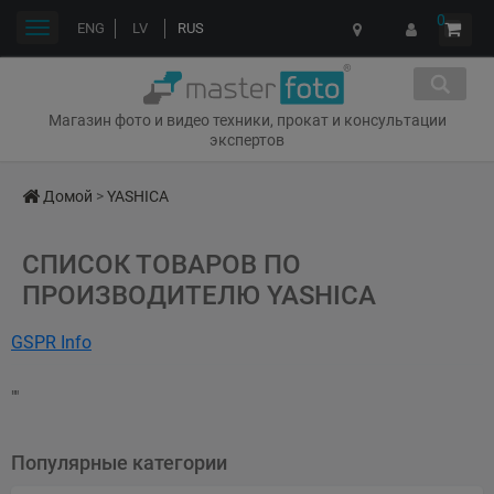
0
Переключить
ENG
LV
RUS
навигации
Магазин фото и видео техники, прокат и консультации
экспертов
Домой
>
YASHICA
СПИСОК ТОВАРОВ ПО
ПРОИЗВОДИТЕЛЮ YASHICA
GSPR Info
Name: YASHICA
""
Address: Room 403, Floor 4, Shiu Fat Industrial Building, 139-141 Wai
Yip Street, Kwun Tong, Kowloon, Hong Kong
Популярные категории
Email: cs@yashica.com