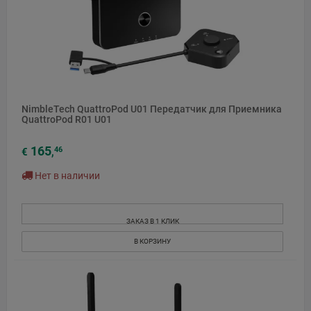
NimbleTech QuattroPod U01 Передатчик для Приемника
QuattroPod R01 U01
165
46
€
,
Нет в наличии
ЗАКАЗ В 1 КЛИК
В КОРЗИНУ