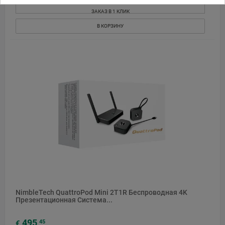
ЗАКАЗ В 1 КЛИК
В КОРЗИНУ
NimbleTech QuattroPod Mini 2T1R Беспроводная 4K
Презентационная Система...
495
45
€
,