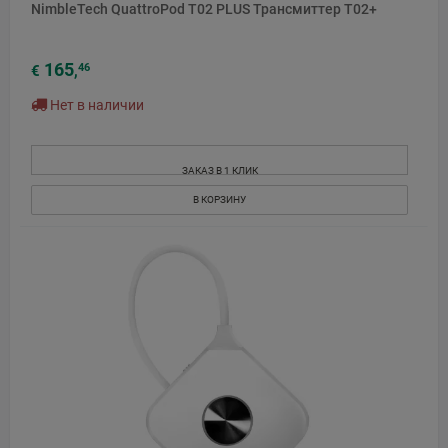
NimbleTech QuattroPod T02 PLUS Трансмиттер T02+
165
46
€
,
Нет в наличии
ЗАКАЗ В 1 КЛИК
В КОРЗИНУ