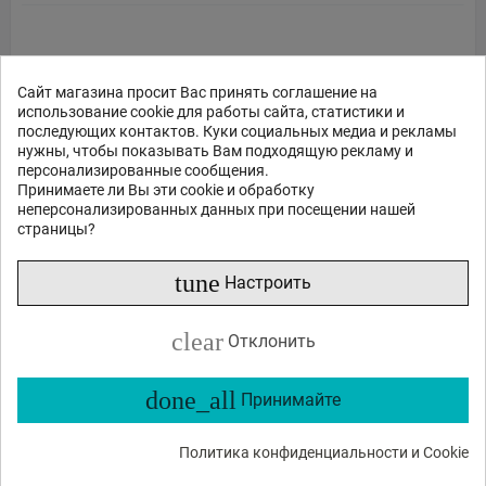
Сайт магазина просит Вас принять соглашение на
использование cookie для работы сайта, статистики и
последующих контактов. Куки социальных медиа и рекламы
нужны, чтобы показывать Вам подходящую рекламу и
персонализированные сообщения.
Принимаете ли Вы эти cookie и обработку
неперсонализированных данных при посещении нашей
страницы?
tune
Настроить
NimbleTech QuattroPod Mini 1T1R Беспроводная 4K
clear
Отклонить
Презентационная Система...
done_all
Принимайте
399
45
€
,
Нет в наличии
Политика конфиденциальности и Cookie