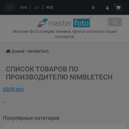
0
Переключить
ENG
LV
RUS
навигации
Магазин фото и видео техники, прокат и консультации
экспертов
Домой
>
NimbleTech
СПИСОК ТОВАРОВ ПО
ПРОИЗВОДИТЕЛЮ NIMBLETECH
GSPR Info
Name: NimbleTech Digital Inc.
""
Address: 13F-9, No. 738, Jhong Jiang Rd., Jhong He Dist., New Taipei
City, Taiwan
Популярные категории
Web: https://www.nimbletech.com.tw/