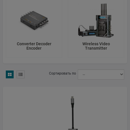
CheckedAt: 2026-04-06
Name: AVYX Distribution s.r.o.
Address: Bartolomějská 309/13, 11000 Praha, Czech Republic
Converter Decoder
Wireless Video
Encoder
Transmitter
Email: team@avyx.tv
Web: https://www.avyx.tv/
Source: Official website and Czech business registry
Сортировать по
CheckedAt: 2026-03-24