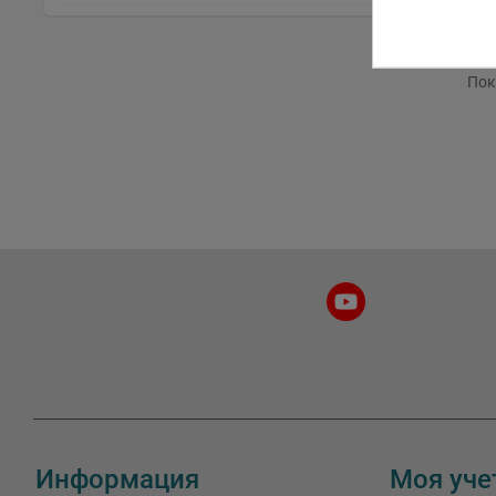
Пок
Информация
Моя уче