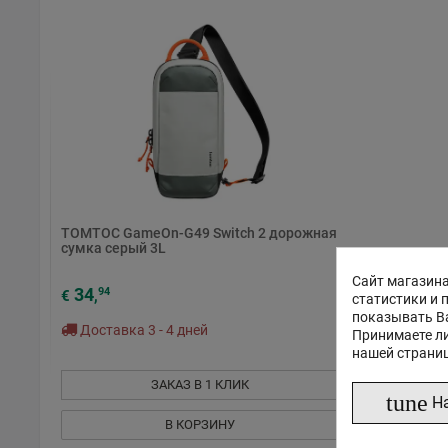
TOMTOC GameOn-G49 Switch 2 дорожная
сумка серый 3L
Сайт магазина
34
94
€
,
статистики и 
показывать В
Доставка 3 - 4 дней
Принимаете ли
нашей страни
ЗАКАЗ В 1 КЛИК
tune
Н
В КОРЗИНУ