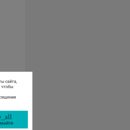
ты сайта,
, чтобы
осещении
_all
майте