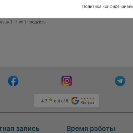
Политика конфиденциальн
азан 1 - 1 из 1 продукта
4.7
out of
5
тная запись
Время работы