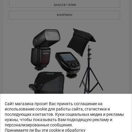
ЗАКАЗ В 1 КЛИК
В КОРЗИНУ
Сайт магазина просит Вас принять соглашение на
использование cookie для работы сайта, статистики и
Godox Starter BARDT KIT Sony BARDT START S
последующих контактов. Куки социальных медиа и рекламы
нужны, чтобы показывать Вам подходящую рекламу и
персонализированные сообщения.
279
95
Принимаете ли Вы эти cookie и обработку
€
,