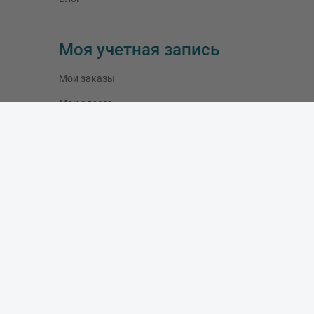
Моя учетная запись
Мои заказы
Мои адреса
Мои данные
Время работы
Понедельник
:
10:00 - 19:00
Вторник
:
10:00 - 19:00
Среда
:
10:00 - 19:00
Четверг:
10:00 - 19:00
Пятница:
10:00 - 19:00
Суббота:
10:00 - 16:00