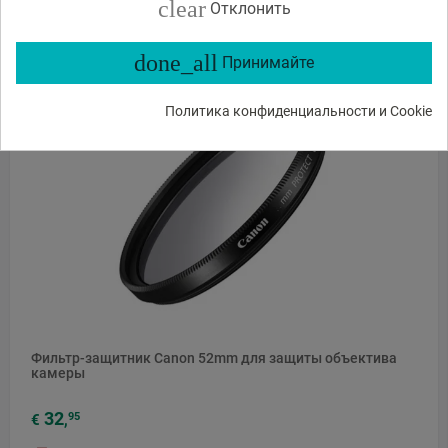
clear
Отклонить
В КОРЗИНУ
done_all
Принимайте
Политика конфиденциальности и Cookie
Фильтр-защитник Canon 52mm для защиты объектива
камеры
32
95
€
,