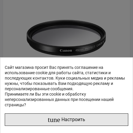
Сайт магазина просит Вас принять соглашение на
использование cookie для работы сайта, статистики и
последующих контактов. Куки социальных медиа и рекламы
нужны, чтобы показывать Вам подходящую рекламу и
Защитный фильтр Canon 49mm для объективов EF 50mm
и EF-M 0577C001
персонализированные сообщения.
Принимаете ли Вы эти cookie и обработку
неперсонализированных данных при посещении нашей
33
98
€
,
страницы?
Доставка 2 - 7 дней
tune
Настроить
ЗАКАЗ В 1 КЛИК