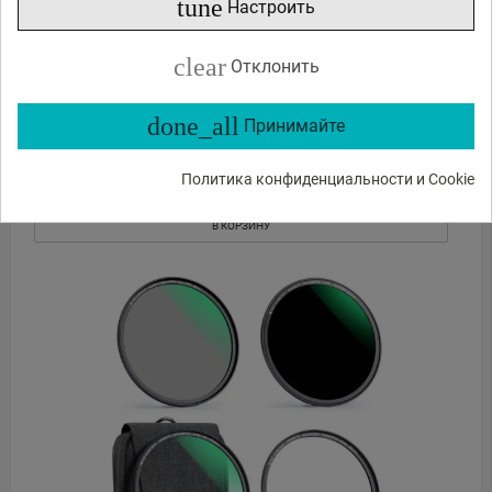
tune
Настроить
K&F Concept K&F 55mm Magnetic 3pcs Filter Kit,
MCUV+CPL+ND1000+Filter...
clear
Отклонить
73
96
€
,
done_all
Доставка 5 - 7 дней
Принимайте
Политика конфиденциальности и Cookie
ЗАКАЗ В 1 КЛИК
В КОРЗИНУ