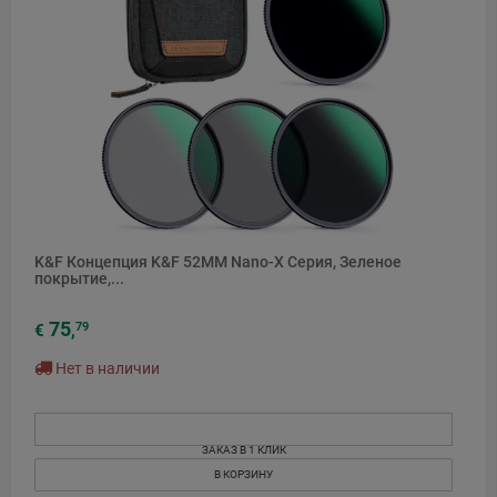
K&F Концепция K&F 52MM Nano-X Серия, Зеленое
покрытие,...
75
79
€
,
Нет в наличии
ЗАКАЗ В 1 КЛИК
В КОРЗИНУ