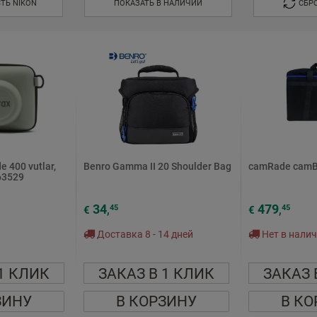
ТЬ NIKON
ПОКАЗАТЬ В НАЛИЧИИ
СБР
de 400 vutlar,
Benro Gamma II 20 Shoulder Bag
camRade camB
63529
34
479
45
45
€
,
€
,
Доставка 8 - 14 дней
Нет в нали
1 КЛИК
ЗАКАЗ В 1 КЛИК
ЗАКАЗ 
ЗИНУ
В КОРЗИНУ
В КО