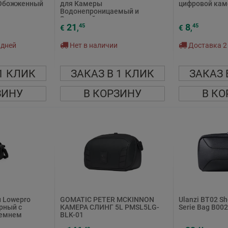
 Обожженный
для Камеры
цифровой каме
Водонепроницаемый и
Защитный...
21
8
45
45
€
,
€
,
 дней
Нет в наличии
Доставка 2 
1 КЛИК
ЗАКАЗ В 1 КЛИК
ЗАКАЗ 
ЗИНУ
В КОРЗИНУ
В КО
 Lowepro
GOMATIC PETER MCKINNON
Ulanzi BT02 Sho
рный с
КАМЕРА СЛИНГ 5L PMSL5LG-
Serie Bag B002
ремнем
BLK-01