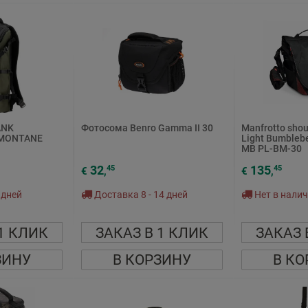
ANK
Фотосома Benro Gamma II 30
Manfrotto shou
 MONTANE
Light Bumbleb
MB PL-BM-30
32
135
45
45
€
,
€
,
 дней
Доставка 8 - 14 дней
Нет в нали
1 КЛИК
ЗАКАЗ В 1 КЛИК
ЗАКАЗ 
ЗИНУ
В КОРЗИНУ
В КО