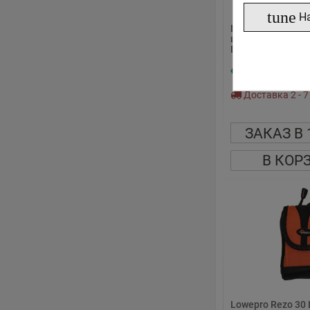
tune
Н
Lowepro Rezo 15
цифровой камеры
LP34930-0EU LP
7
95
€
,
Доставка 2 - 7
ЗАКАЗ В 
В КОР
Lowepro Rezo 30