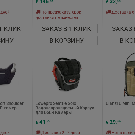
146
33
48
44
€
,
€
,
 дней
По предзаказу, срок
Доставка 6 
доставки не известен
1 КЛИК
ЗАКАЗ В 1 КЛИК
ЗАКАЗ 
ЗИНУ
В КОРЗИНУ
В КО
ort Shoulder
Lowepro Seattle Solo
Ulanzi U Mini 
LR камер
Водонепроницаемый Корпус
для DSLR Камеры
41
29
95
45
€
,
€
,
 дней
Доставка 2 - 7 дней
Нет в нали