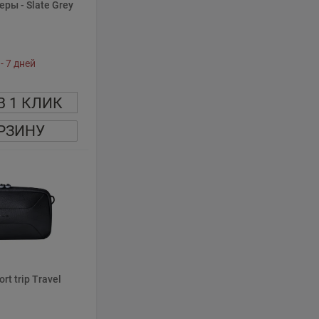
ры - Slate Grey
- 7 дней
В 1 КЛИК
РЗИНУ
rt trip Travel