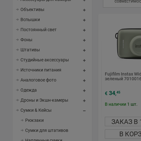
СОВМЕСТИМОС
Объективы
Вспышки
Постоянный свет
Фоны
Штативы
Студийные аксессуары
Источники питания
Fujifilm Instax Wi
зеленый 701001
Аналоговое фото
Одежда
34
45
€
,
Дроны и Экшн-камеры
В наличии
1
шт.
Сумки & Кейсы
Рюкзаки
ЗАКАЗ В 
Сумки для штативов
В КОР
Наплечные сумки