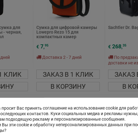
 сумка для
Сумка для цифровой камеры
Sachtler Dr. Ba
 - черная,
Lowepro Rezo 15 для
ол
компактных камер
7
268
95
35
€
,
€
,
 дней
Доставка 2 - 7 дней
По предзака
доставки не и
1 КЛИК
ЗАКАЗ В 1 КЛИК
ЗАКАЗ 
ЗИНУ
В КОРЗИНУ
В КО
 просит Вас принять соглашение на использование cookie для рабо
последующих контактов. Куки социальных медиа и рекламы нужны
ам подходящую рекламу и персонализированные сообщения.
 Вы эти cookie и обработку неперсонализированных данных при п
цы?