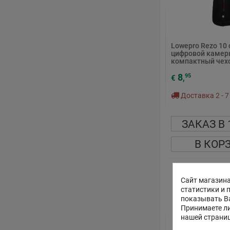
Lowepro Rezo 10
цифровой камеры
компактный чех
8
95
€
,
Доставка 2 - 7
ЗАКАЗ В 
В КОР
Сайт магазина
статистики и 
показывать В
Принимаете ли
нашей страни