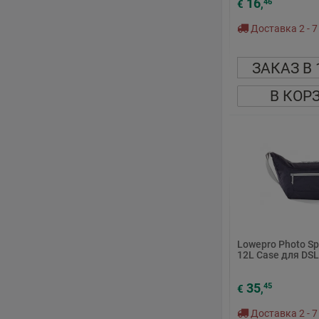
16
46
€
,
Доставка 2 - 7
ЗАКАЗ В 
В КОР
Lowepro Photo Sp
12L Case для DS
35
45
€
,
Доставка 2 - 7