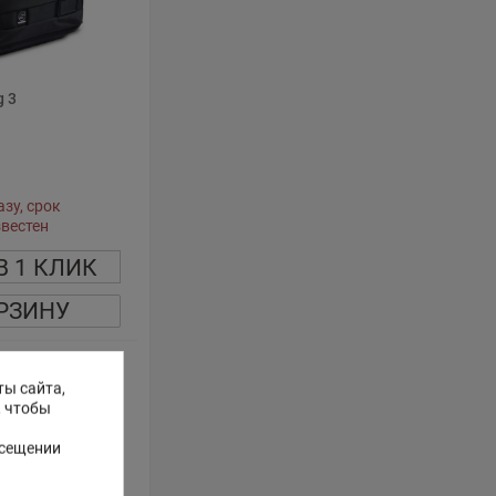
g 3
зу, срок
звестен
В 1 КЛИК
РЗИНУ
ты сайта,
, чтобы
осещении