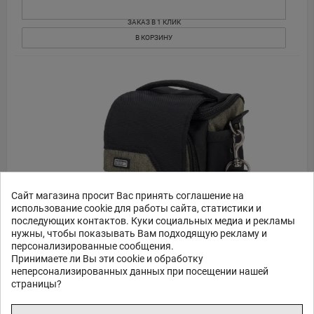
ЗАКАЗ В 1 КЛИК
В КОРЗИНУ
Сайт магазина просит Вас принять соглашение на
использование cookie для работы сайта, статистики и
последующих контактов. Куки социальных медиа и рекламы
нужны, чтобы показывать Вам подходящую рекламу и
персонализированные сообщения.
Принимаете ли Вы эти cookie и обработку
THINK TANK MIRRORLESS MOVER 10 V2, COAST GREEN
неперсонализированных данных при посещении нашей
710891
страницы?
65
95
€
,