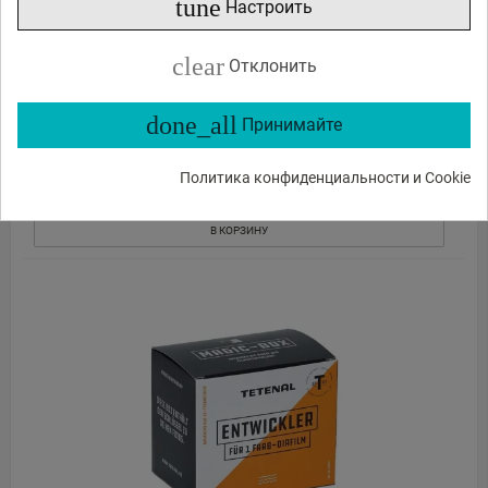
tune
Настроить
KODAK PROFESSIONAL INDICATOR STOP BATH 0.47L
5160346
clear
Отклонить
19
44
€
,
done_all
Принимайте
Доставка 5 - 6 дней
Политика конфиденциальности и Cookie
ЗАКАЗ В 1 КЛИК
В КОРЗИНУ