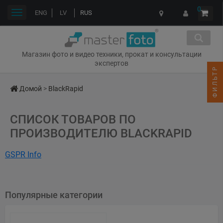
0
Переключить
ENG
LV
RUS
навигации
Магазин фото и видео техники, прокат и консультации
экспертов
ФИЛЬТР
Домой
>
BlackRapid
СПИСОК ТОВАРОВ ПО
ПРОИЗВОДИТЕЛЮ BLACKRAPID
GSPR Info
Name: Black Rapid, Inc.
Address: 517 Aloha Street, Seattle, WA 98109, USA
Популярные категории
Web: blackrapid.com
CheckedAt: 2026-03-25