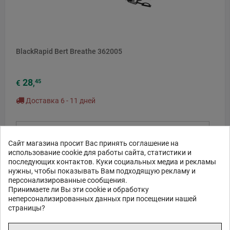
BlackRapid Bert Breathe 362005
28
45
€
,
Доставка 6 - 11 дней
ЗАКАЗ В 1 КЛИК
Сайт магазина просит Вас принять соглашение на
В КОРЗИНУ
использование cookie для работы сайта, статистики и
последующих контактов. Куки социальных медиа и рекламы
нужны, чтобы показывать Вам подходящую рекламу и
персонализированные сообщения.
Принимаете ли Вы эти cookie и обработку
неперсонализированных данных при посещении нашей
страницы?