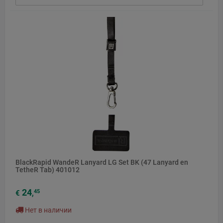
BlackRapid WandeR Lanyard LG Set BK (47 Lanyard en
TetheR Tab) 401012
24
45
€
,
Нет в наличии