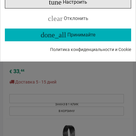
tune
Настроить
clear
Отклонить
done_all
Принимайте
Политика конфиденциальности и Cookie
BlackRapid Brad Breathe II Volledig Vergrendelende
Onderarmstabilisator 362013
33
44
€
,
Доставка 5 - 15 дней
ЗАКАЗ В 1 КЛИК
В КОРЗИНУ