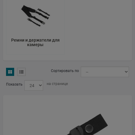
Name: Disnet Distributors B.V.
Address: Bathoorn 4B, 9411 SE Beilen, Netherlands
Email: info@disnet.nl
Ремни и держатели для
камеры
Web: https://www.disnet.nl/contact-1
Source: gtaic.ai
CheckedAt: 2026-03-24
Сортировать по
на странице
Показать