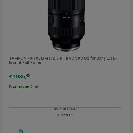
TAMRON 70-180MM F/2.8 DI III VC VXD G2 for Sony E/FE-
Mount Full Frame...
1086
45
€
,
В наличии
2
шт.
ЗАКАЗ В 1 КЛИК
В КОРЗИНУ
5