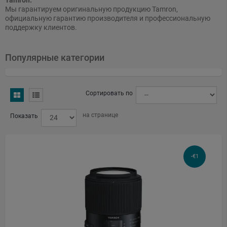
Tamron.
Мы гарантируем оригинальную продукцию Tamron,
Tamron GmbH
официальную гарантию производителя и профессиональную
Robert-Bosch-Str. 9, 50769 Köln, Germany
поддержку клиентов.
+49-221-669544-0
Tamron GmbH
Популярные категории
Robert-Bosch-Str. 9, 50769 Köln, Germany
info@tamron.de
+49-221-669544-0
Сортировать по
на странице
Показать
-€1