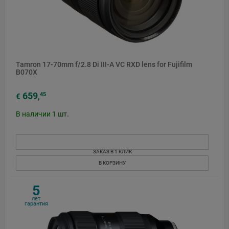
Tamron 17-70mm f/2.8 Di III-A VC RXD lens for Fujifilm
B070X
659
45
€
,
В наличии
1
шт.
ЗАКАЗ В 1 КЛИК
В КОРЗИНУ
5
лет
гарантия