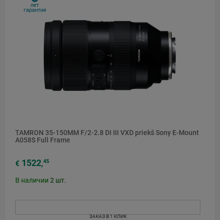
лет
гарантия
TAMRON 35-150MM F/2-2.8 DI III VXD priekš Sony E-Mount
A058S Full Frame
1522
45
€
,
В наличии
2
шт.
ЗАКАЗ В 1 КЛИК