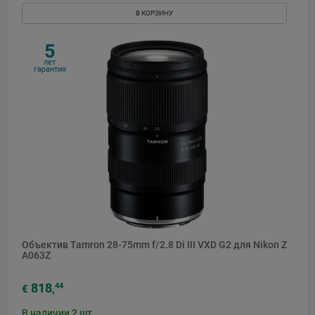
В КОРЗИНУ
5
лет
гарантия
Объектив Tamron 28-75mm f/2.8 Di III VXD G2 для Nikon Z
A063Z
818
44
€
,
В наличии
2
шт.