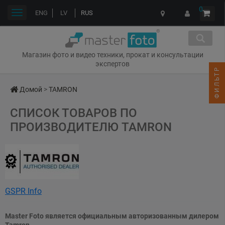
0
Переключить
ENG
LV
RUS
навигации
Магазин фото и видео техники, прокат и консультации
экспертов
ФИЛЬТР
Домой
>
TAMRON
СПИСОК ТОВАРОВ ПО
ПРОИЗВОДИТЕЛЮ TAMRON
GSPR Info
Tamron GmbH
Robert-Bosch-Str. 9 50769 Köln, Germany
Master Foto является официальным авторизованным дилером
www.tamron.eu/