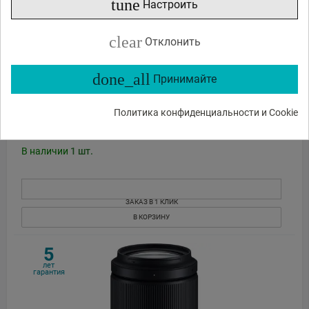
tune
Настроить
clear
Отклонить
done_all
Принимайте
TAMRON 28-300MM F/4-7.1 DI III VC VXD SONY E A074S
Политика конфиденциальности и Cookie
929
45
€
,
В наличии
1
шт.
ЗАКАЗ В 1 КЛИК
В КОРЗИНУ
5
лет
гарантия