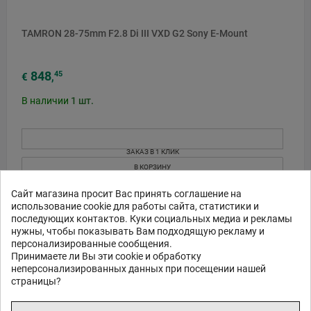
TAMRON 28-75mm F2.8 Di III VXD G2 Sony E-Mount
848
45
€
,
В наличии
1
шт.
ЗАКАЗ В 1 КЛИК
В КОРЗИНУ
Сайт магазина просит Вас принять соглашение на
5
использование cookie для работы сайта, статистики и
лет
последующих контактов. Куки социальных медиа и рекламы
гарантия
нужны, чтобы показывать Вам подходящую рекламу и
персонализированные сообщения.
Принимаете ли Вы эти cookie и обработку
неперсонализированных данных при посещении нашей
страницы?