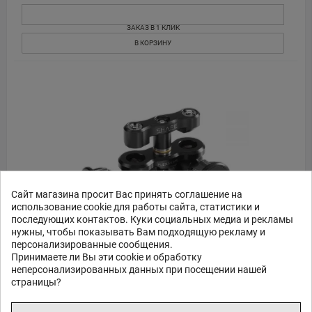
ЗАКАЗ В 1 КЛИК
В КОРЗИНУ
Сайт магазина просит Вас принять соглашение на
использование cookie для работы сайта, статистики и
последующих контактов. Куки социальных медиа и рекламы
нужны, чтобы показывать Вам подходящую рекламу и
персонализированные сообщения.
Принимаете ли Вы эти cookie и обработку
неперсонализированных данных при посещении нашей
Shape Small Flex Arm 1/4-20 to 1/4-20 Monitor Mount
страницы?
(SHFLEX1)