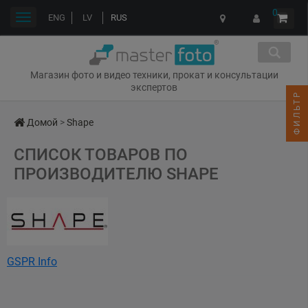
0
Переключить
ENG
LV
RUS
навигации
Магазин фото и видео техники, прокат и консультации
экспертов
ФИЛЬТР
Домой
>
Shape
СПИСОК ТОВАРОВ ПО
ПРОИЗВОДИТЕЛЮ SHAPE
GSPR Info
Name: Shape
Address: 1953 rue Patrick-Farrar, Chambly, Quebec, J3L 4N7, Canada