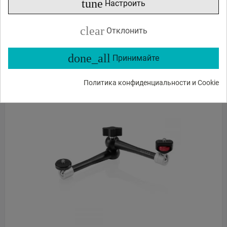
tune
76
45
Настроить
€
,
По предзаказу, срок доставки не известен
clear
Отклонить
done_all
Принимайте
ЗАКАЗ В 1 КЛИК
В КОРЗИНУ
Политика конфиденциальности и Cookie