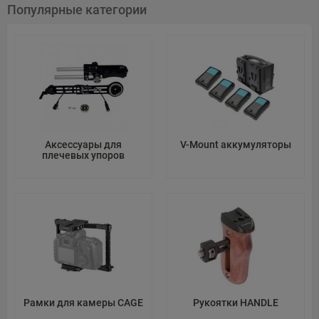
Популярные категории
Email: info@shapewlb.com
ResponsibleCompanyInEU: Riwit GmbH
ResponsibleCompanyAddressInEU: Im Gewerbepark A70, 93059
Regensburg, Germany
ResponsibleCompanyEmailInEU: office@riwit.eu
Source: nefal.tv
Аксессуары для
V-Mount аккумуляторы
плечевых упоров
CheckedAt: 2026-04-01
Рамки для камеры CAGE
Рукоятки HANDLE