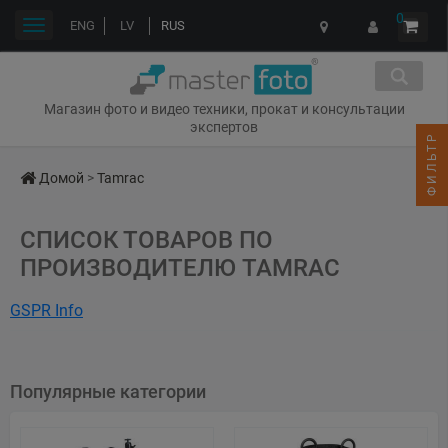
0
Переключить
ENG
LV
RUS
навигации
Магазин фото и видео техники, прокат и консультации
экспертов
ФИЛЬТР
Домой
>
Tamrac
СПИСОК ТОВАРОВ ПО
ПРОИЗВОДИТЕЛЮ TAMRAC
GSPR Info
Name: Tamrac Inc.
Address: 3411 Silverside Road, Tatnall Building Suite 104, Wilmington,
Популярные категории
Delaware, 19810, United States
Web: www.tamrac.com