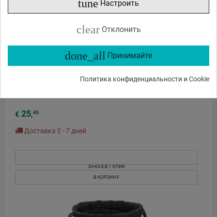
tune
Настроить
clear
Отклонить
done_all
Принимайте
Политика конфиденциальности и Cookie
Tamrac Goblin Lens Pouch 2.4 Ocean для объективов
25
45
€
,
Доставка 2 - 7 дней
ЗАКАЗ В 1 КЛИК
В КОРЗИНУ