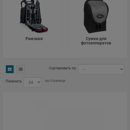
CheckedAt: 2026-04-01
Name: UAB "MAE Technology"
Address: Mokyklos g., Kauno r., Kaunas, 53211, Lithuania
Рюкзаки
Сумки для
Email: mae@mae.lt
фотоаппаратов
Web: https://mae.lt
Source: Official website
Сортировать по
CheckedAt: 2026-03-24
на странице
Показать