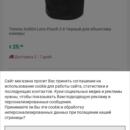
Tamrac Goblin Lens Pouch 3.6 Черный для объектива
камеры
25
45
€
,
Доставка 2 - 7 дней
ЗАКАЗ В 1 КЛИК
Сайт магазина просит Вас принять соглашение на
В КОРЗИНУ
использование cookie для работы сайта, статистики и
последующих контактов. Куки социальных медиа и рекламы
нужны, чтобы показывать Вам подходящую рекламу и
персонализированные сообщения.
Принимаете ли Вы эти cookie и обработку
неперсонализированных данных при посещении нашей
страницы?