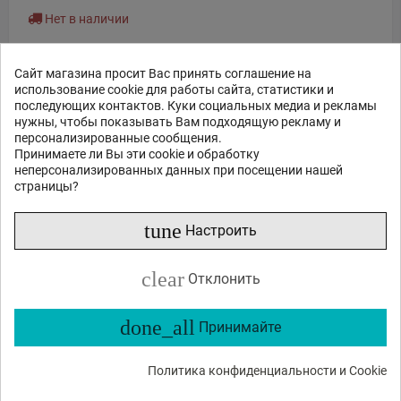
Нет в наличии
ЗАКАЗ В 1 КЛИК
Сайт магазина просит Вас принять соглашение на
использование cookie для работы сайта, статистики и
последующих контактов. Куки социальных медиа и рекламы
В КОРЗИНУ
нужны, чтобы показывать Вам подходящую рекламу и
персонализированные сообщения.
Принимаете ли Вы эти cookie и обработку
неперсонализированных данных при посещении нашей
страницы?
Показан 1 - 1 из 1 продукта
tune
Настроить
clear
Отклонить
done_all
Принимайте
Политика конфиденциальности и Cookie