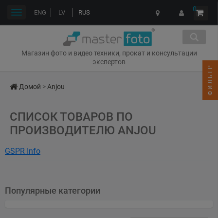
0
Переключить
ENG
LV
RUS
навигации
Магазин фото и видео техники, прокат и консультации
экспертов
ФИЛЬТР
Домой
>
Anjou
СПИСОК ТОВАРОВ ПО
ПРОИЗВОДИТЕЛЮ ANJOU
GSPR Info
Name: Guangdong SACA Precision Manufacturing Co., Ltd.
Address: Foshan, Guangdong, China
Популярные категории
Email: support@anjou.com
CheckedAt: 2026-04-01