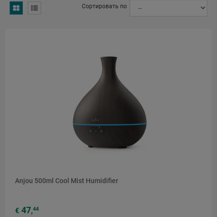
Сортировать по
Source: hisoair.com
Name: FDIRECT
Address: Brukowa 10, 91-341 Łódź, Poland
Email: info@fdirect.eu
Web: https://fdirect.eu/who-we-are/
Source: Fdirect's official website
CheckedAt: 2026-03-27
Anjou 500ml Cool Mist Humidifier
47
44
€
,