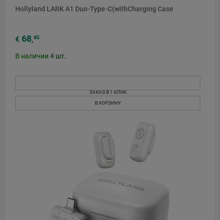
Hollyland LARK A1 Duo-Type-C(withCharging Case
68
45
€
,
В наличии
4
шт.
ЗАКАЗ В 1 КЛИК
В КОРЗИНУ