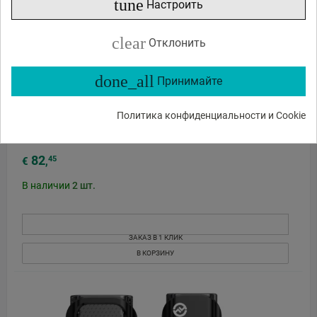
tune
Настроить
clear
Отклонить
done_all
Принимайте
Политика конфиденциальности и Cookie
Hollyland LARK A1 Combo-Space Gray USB-C RX + Lightning
RX
82
45
€
,
В наличии
2
шт.
ЗАКАЗ В 1 КЛИК
В КОРЗИНУ