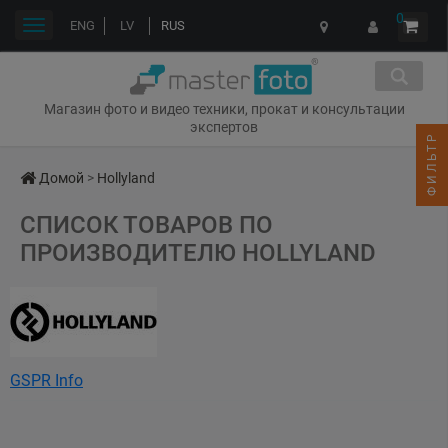
0
Переключить
ENG
LV
RUS
навигации
Магазин фото и видео техники, прокат и консультации
экспертов
ФИЛЬТР
Домой
>
Hollyland
СПИСОК ТОВАРОВ ПО
ПРОИЗВОДИТЕЛЮ HOLLYLAND
GSPR Info
Shenzhen Hollyland Technology Co.,Ltd
8F, Building 5#D, Skyworth Innovation Valley, Tangtou Road Shiyan
Street, Baoan District, Shenzhen, China