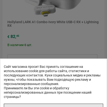
Hollyland LARK A1 Combo-Ivory White USB-C RX + Lightning
RX
82
45
€
,
В наличии
6
шт.
ЗАКАЗ В 1 КЛИК
Сайт магазина просит Вас принять соглашение на
В КОРЗИНУ
использование cookie для работы сайта, статистики и
последующих контактов. Куки социальных медиа и рекламы
нужны, чтобы показывать Вам подходящую рекламу и
персонализированные сообщения.
Принимаете ли Вы эти cookie и обработку
неперсонализированных данных при посещении нашей
страницы?