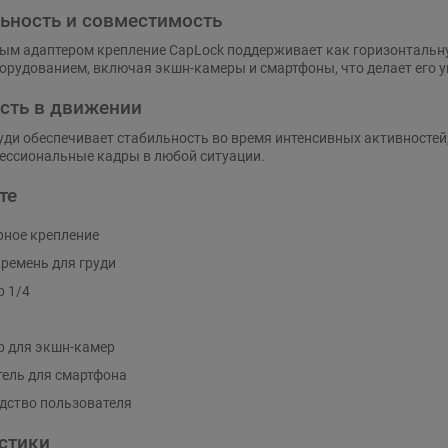
ьность и совместимость
ым адаптером крепление CapLock поддерживает как горизонтальну
орудованием, включая экшн-камеры и смартфоны, что делает его 
сть в движении
уди обеспечивает стабильность во время интенсивных активностей,
ессиональные кадры в любой ситуации.
те
ное крепление
 ремень для груди
р 1/4
р для экшн-камер
ель для смартфона
дство пользователя
стики