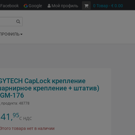
Facebook
Google
Мой профиль
0
Товар
- € 0.00
ПРОФИЛЬ
GYTECH CapLock крепление
шарнирное крепление + штатив)
-GM-176
 продукта:
48778
41
95
,
С НДС
Этого товара нет в наличии