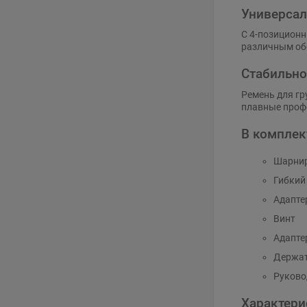
Универсал
С 4-позиционн
различным об
Стабильно
Ремень для гр
плавные проф
В комплек
Шарнир
Гибкий
Адапте
Винт
Адапте
Держат
Руково
Характери