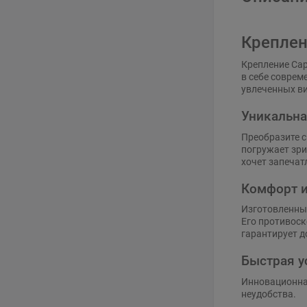
Креплен
Крепление Cap
в себе соврем
увлеченных в
Уникальна
Преобразите с
погружает зри
хочет запеча
Комфорт и
Изготовленный
Его противоск
гарантирует д
Быстрая у
Инновационная
неудобства.