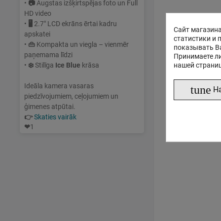
•
📷
Augstas izšķirtspējas foto un Full
HD video
•
🖥
2.7" LCD ekrāns ērtai kadru
Сайт магазина
apskatei
статистики и 
•
👜
Kompakta un viegla – vienmēr
показывать В
paņemama līdzi
Принимаете ли
нашей страни
•
❄️
Stilīga
Ice Blue
krāsa
Ideāla kamera vasaras
tune
Н
piedzīvojumiem, ceļojumiem un
ģimenes atpūtai.
👉
Skaties vairāk
❤
1