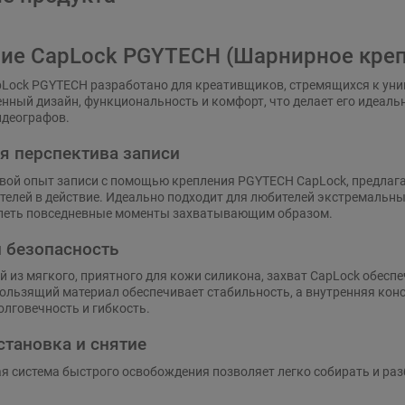
ие CapLock PGYTECH (Шарнирное креп
Lock PGYTECH разработано для креативщиков, стремящихся к уник
енный дизайн, функциональность и комфорт, что делает его идеаль
идеографов.
я перспектива записи
вой опыт записи с помощью крепления PGYTECH CapLock, предлаг
телей в действие. Идеально подходит для любителей экстремальных
тлеть повседневные моменты захватывающим образом.
 безопасность
 из мягкого, приятного для кожи силикона, захват CapLock обесп
ользящий материал обеспечивает стабильность, а внутренняя ко
олговечность и гибкость.
становка и снятие
 система быстрого освобождения позволяет легко собирать и раз