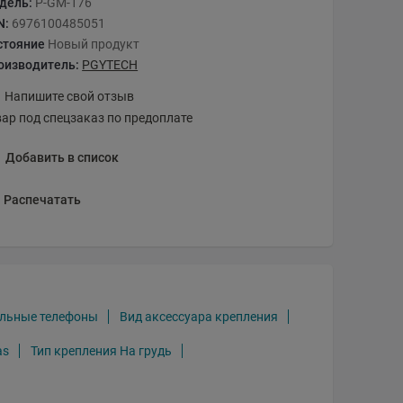
дель:
P-GM-176
N:
6976100485051
стояние
Новый продукт
оизводитель:
PGYTECH
Напишите свой отзыв
вар под спецзаказ по предоплате
Добавить в список
Распечатать
ильные телефоны
Вид аксессуара крепления
as
Тип крепления На грудь