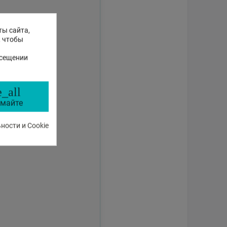
ты сайта,
, чтобы
осещении
_all
майте
ости и Cookie