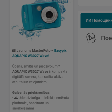
ИИ Помощни
Пом
📸
Jaunums MasterFoto –
Easypix
AQUAPIX W3027 Wave!
Ūdens, smiltis un piedzīvojumi?
AQUAPIX W3027 Wave
ir kompakta
digitālā kamera, kas radīta aktīvai
atpūtai un ceļojumiem.
Galvenās priekšrocības:
•
🌊
Ūdensizturīga – lieliski piemērota
pludmalei, baseinam un
snorkelēšanai