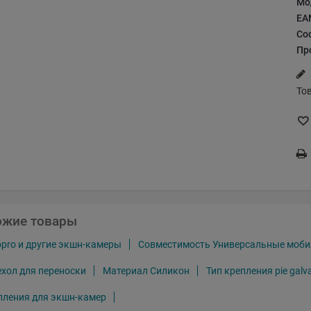
Мо
EA
Со
Пр
То
ожие товары
pro и другие экшн-камеры
Совместимость Универсальные моб
ехол для переноски
Материал Силикон
Тип крепления pie galv
пления для экшн-камер