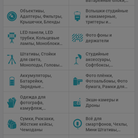
Батарейные блоки,
Чистящие средства
Объективы,
Вспышки студийные
Адаптеры, Фильтры,
и накамерные,
Крышечки, Бленды
триггеры и
аксессуары
LED панели, LED
Фото фоны и
трубки, Кольцевые
держатели
лампы, Моноблоки,
Прожекторы,
Штативы, Стойки
Студийные
Флуоресцентное и
для света,
аксессуары,
галогенное
Моноподы, Головы
Софтбоксы,
освещение
штатива
Зонтики,
Аккумуляторы,
Фото плёнки,
Рефлекторы,
Батарейки,
Фотоальбомы, Фото
Отражатели,
Зарядные
бумага, Рамки для
Предметные
устройства, Блоки
фото, Плёночные
столики
Одежда для
питания, Солнечные
камеры
Экшн-камеры и
фотографа,
панели
Дроны
камуфляж,
Перчатки
Сумки, Рюкзаки,
Всё для
Жёсткие кейсы,
смартфонов, Чехлы,
Чемоданы
Мини Штативы,
Селфи держатели