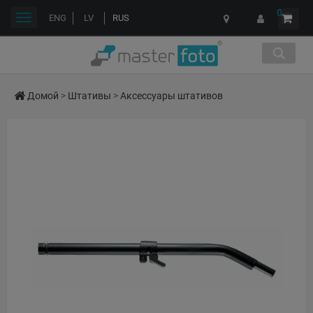
0
Переключить
ENG
LV
RUS
навигации
Домой
>
Штативы
>
Аксессуары штативов