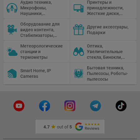
Аудио техника,
Принтеры и
Микрофоны,
принадлежности,
Наушники,
Жесткие диски,
Диктофоны, Аудио
Мониторы,
Оборудование для
микшеры, Кабели и
Проекторы,
Другие аксессуары,
видео контента,
адаптеры
Графические
Подарки
Стабилизаторы,
Планшеты, Бумага
Телепромптеры,
для принтера
Метеорологические
Оптика,
Мониторы,
станции и
Увеличительные
Профессиональное
термометры
стекла, Бинокли,
видео
Монокли,
оборудование
Бытовая техника,
Телескопы,
Smart Home, IP
Пылесосы, Роботы-
Прицелы,
Cameras
пылесосы
Микроскопы,
Тепловизоры,
Устройства ночного
видения
4.7
out of
5