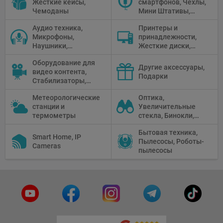
Жёсткие кейсы,
смартфонов, Чехлы,
Чемоданы
Мини Штативы,
Селфи держатели
Аудио техника,
Принтеры и
Микрофоны,
принадлежности,
Наушники,
Жесткие диски,
Диктофоны, Аудио
Мониторы,
Оборудование для
микшеры, Кабели и
Проекторы,
Другие аксессуары,
видео контента,
адаптеры
Графические
Подарки
Стабилизаторы,
Планшеты, Бумага
Телепромптеры,
для принтера
Метеорологические
Оптика,
Мониторы,
станции и
Увеличительные
Профессиональное
термометры
стекла, Бинокли,
видео
Монокли,
оборудование
Бытовая техника,
Телескопы,
Smart Home, IP
Пылесосы, Роботы-
Прицелы,
Cameras
пылесосы
Микроскопы,
Тепловизоры,
Устройства ночного
видения