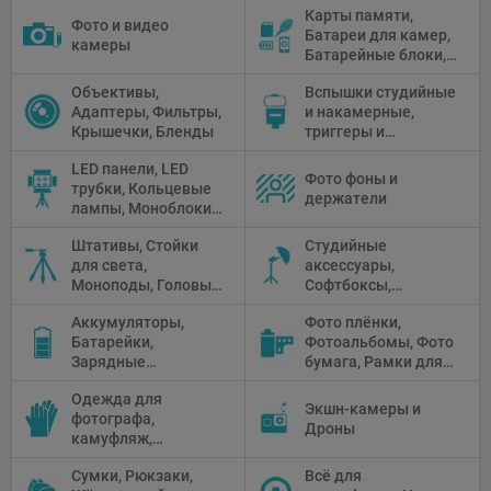
Карты памяти,
Фото и видео
Батареи для камер,
камеры
Батарейные блоки,
Чистящие средства
Объективы,
Вспышки студийные
Адаптеры, Фильтры,
и накамерные,
Крышечки, Бленды
триггеры и
аксессуары
LED панели, LED
Фото фоны и
трубки, Кольцевые
держатели
лампы, Моноблоки,
Прожекторы,
Штативы, Стойки
Студийные
Флуоресцентное и
для света,
аксессуары,
галогенное
Моноподы, Головы
Софтбоксы,
освещение
штатива
Зонтики,
Аккумуляторы,
Фото плёнки,
Рефлекторы,
Батарейки,
Фотоальбомы, Фото
Отражатели,
Зарядные
бумага, Рамки для
Предметные
устройства, Блоки
фото, Плёночные
столики
Одежда для
питания, Солнечные
камеры
Экшн-камеры и
фотографа,
панели
Дроны
камуфляж,
Перчатки
Сумки, Рюкзаки,
Всё для