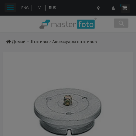
0
Переключить
ENG
LV
RUS
навигации
Домой
>
Штативы
>
Аксессуары штативов