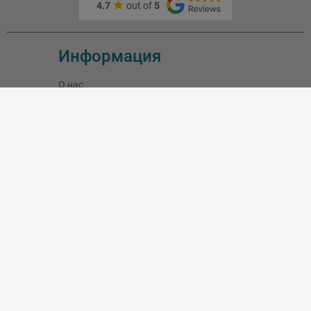
4.7
out of
5
Информация
О нас
Адрес и как доехать
Связаться с нами
Скидки
Новые товары
Лидеры продаж
Блог
Моя учетная запись
Мои заказы