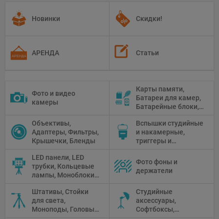
Новинки
Скидки!
АРЕНДА
Статьи
Карты памяти,
Фото и видео
Батареи для камер,
камеры
Батарейные блоки,
Чистящие средства
Объективы,
Вспышки студийные
Адаптеры, Фильтры,
и накамерные,
Крышечки, Бленды
триггеры и
аксессуары
LED панели, LED
Фото фоны и
трубки, Кольцевые
держатели
лампы, Моноблоки,
Прожекторы,
Штативы, Стойки
Студийные
Флуоресцентное и
для света,
аксессуары,
галогенное
Моноподы, Головы
Софтбоксы,
освещение
штатива
Зонтики,