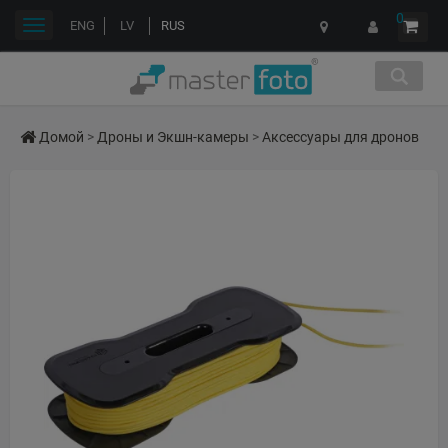
0
Переключить
ENG
LV
RUS
навигации
Домой
>
Дроны и Экшн-камеры
>
Аксессуары для дронов