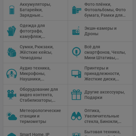
Аккумуляторы,
Фото плёнки,
Рефлекторы,
Батарейки,
Фотоальбомы, Фото
Отражатели,
Зарядные
бумага, Рамки для
Предметные
устройства, Блоки
фото, Плёночные
столики
Одежда для
питания, Солнечные
камеры
Экшн-камеры и
фотографа,
панели
Дроны
камуфляж,
Перчатки
Сумки, Рюкзаки,
Всё для
Жёсткие кейсы,
смартфонов, Чехлы,
Чемоданы
Мини Штативы,
Селфи держатели
Аудио техника,
Принтеры и
Микрофоны,
принадлежности,
Наушники,
Жесткие диски,
Диктофоны, Аудио
Мониторы,
Оборудование для
микшеры, Кабели и
Проекторы,
Другие аксессуары,
видео контента,
адаптеры
Графические
Подарки
Стабилизаторы,
Планшеты, Бумага
Телепромптеры,
для принтера
Метеорологические
Оптика,
Мониторы,
станции и
Увеличительные
Профессиональное
термометры
стекла, Бинокли,
видео
Монокли,
оборудование
Бытовая техника,
Телескопы,
Smart Home, IP