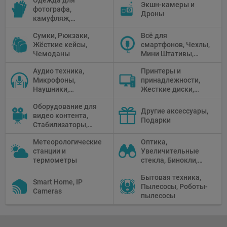
Одежда для
питания, Солнечные
камеры
Экшн-камеры и
фотографа,
панели
Дроны
камуфляж,
Перчатки
Сумки, Рюкзаки,
Всё для
Жёсткие кейсы,
смартфонов, Чехлы,
Чемоданы
Мини Штативы,
Селфи держатели
Аудио техника,
Принтеры и
Микрофоны,
принадлежности,
Наушники,
Жесткие диски,
Диктофоны, Аудио
Мониторы,
Оборудование для
микшеры, Кабели и
Проекторы,
Другие аксессуары,
видео контента,
адаптеры
Графические
Подарки
Стабилизаторы,
Планшеты, Бумага
Телепромптеры,
для принтера
Метеорологические
Оптика,
Мониторы,
станции и
Увеличительные
Профессиональное
термометры
стекла, Бинокли,
видео
Монокли,
оборудование
Бытовая техника,
Телескопы,
Smart Home, IP
Пылесосы, Роботы-
Прицелы,
Cameras
пылесосы
Микроскопы,
Тепловизоры,
Устройства ночного
видения