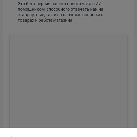
Это бета-версия нашего нового чата с ИИ
помощником, способного отвечать как на
стандартные, так и на сложные вопросы о
товарах и работе магазина.