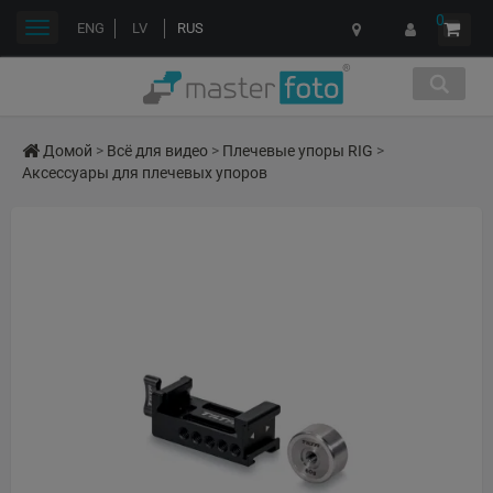
0
Переключить
ENG
LV
RUS
навигации
Домой
>
Всё для видео
>
Плечевые упоры RIG
>
Аксессуары для плечевых упоров