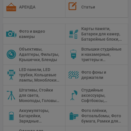
АРЕНДА
Статьи
Карты памяти,
Фото и видео
Батареи для камер,
камеры
Батарейные блоки,
Чистящие средства
Объективы,
Вспышки студийные
Адаптеры, Фильтры,
и накамерные,
Крышечки, Бленды
триггеры и
аксессуары
LED панели, LED
Фото фоны и
трубки, Кольцевые
держатели
лампы, Моноблоки,
Прожекторы,
Штативы, Стойки
Студийные
Флуоресцентное и
для света,
аксессуары,
галогенное
Моноподы, Головы
Софтбоксы,
освещение
штатива
Зонтики,
Аккумуляторы,
Фото плёнки,
Рефлекторы,
Батарейки,
Фотоальбомы, Фото
Отражатели,
Зарядные
бумага, Рамки для
Предметные
устройства, Блоки
фото, Плёночные
столики