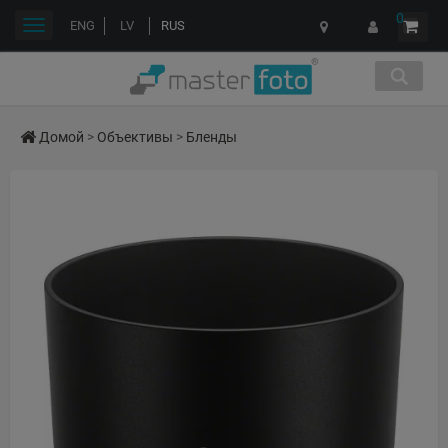
0
Переключить
ENG
LV
RUS
навигации
Домой
>
Объективы
>
Бленды