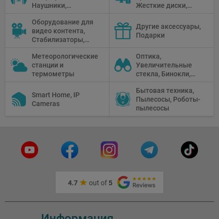
Наушники,
Жесткие диски,
Диктофоны, Аудио
Мониторы,
Оборудование для
микшеры, Кабели и
Проекторы,
Другие аксессуары,
видео контента,
адаптеры
Графические
Подарки
Стабилизаторы,
Планшеты, Бумага
Телепромптеры,
для принтера
Метеорологические
Оптика,
Мониторы,
станции и
Увеличительные
Профессиональное
термометры
стекла, Бинокли,
видео
Монокли,
оборудование
Бытовая техника,
Телескопы,
Smart Home, IP
Пылесосы, Роботы-
Прицелы,
Cameras
пылесосы
Микроскопы,
Тепловизоры,
Устройства ночного
видения
4.7
out of
5
Информация