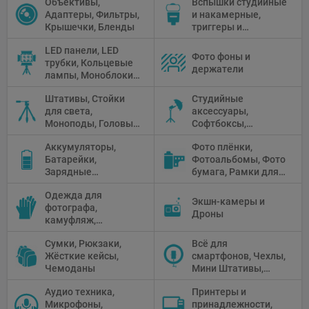
Объективы,
Вспышки студийные
Адаптеры, Фильтры,
и накамерные,
Крышечки, Бленды
триггеры и
аксессуары
LED панели, LED
Фото фоны и
трубки, Кольцевые
держатели
лампы, Моноблоки,
Прожекторы,
Штативы, Стойки
Студийные
Флуоресцентное и
для света,
аксессуары,
галогенное
Моноподы, Головы
Софтбоксы,
освещение
штатива
Зонтики,
Аккумуляторы,
Фото плёнки,
Рефлекторы,
Батарейки,
Фотоальбомы, Фото
Отражатели,
Зарядные
бумага, Рамки для
Предметные
устройства, Блоки
фото, Плёночные
столики
Одежда для
питания, Солнечные
камеры
Экшн-камеры и
фотографа,
панели
Дроны
камуфляж,
Перчатки
Сумки, Рюкзаки,
Всё для
Жёсткие кейсы,
смартфонов, Чехлы,
Чемоданы
Мини Штативы,
Селфи держатели
Аудио техника,
Принтеры и
Микрофоны,
принадлежности,