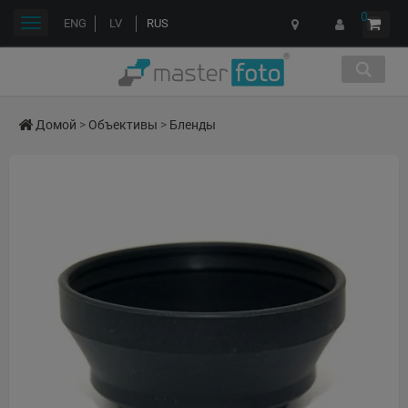
0
Переключить
ENG
LV
RUS
навигации
Домой
>
Объективы
>
Бленды