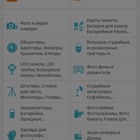
Карты памяти,
Фото и видео
Батареи для камер,
камеры
Батарейные блоки,
Чистящие средства
Объективы,
Вспышки студийные
Адаптеры, Фильтры,
и накамерные,
Крышечки, Бленды
триггеры и
аксессуары
LED панели, LED
Фото фоны и
трубки, Кольцевые
держатели
лампы, Моноблоки,
Прожекторы,
Штативы, Стойки
Студийные
Флуоресцентное и
для света,
аксессуары,
галогенное
Моноподы, Головы
Софтбоксы,
освещение
штатива
Зонтики,
Аккумуляторы,
Фото плёнки,
Рефлекторы,
Батарейки,
Фотоальбомы, Фото
Отражатели,
Зарядные
бумага, Рамки для
Предметные
устройства, Блоки
фото, Плёночные
столики
Одежда для
питания, Солнечные
камеры
Экшн-камеры и
фотографа,
панели
Дроны