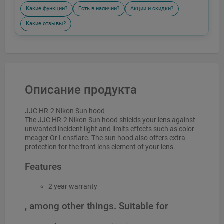
Какие функции?
Есть в наличии?
Акции и скидки?
Какие отзывы?
Описание продукта
JJC HR-2 Nikon Sun hood
The JJC HR-2 Nikon Sun hood shields your lens against
unwanted incident light and limits effects such as color
meager Or Lensflare. The sun hood also offers extra
protection for the front lens element of your lens.
Features
2 year warranty
, among other things. Suitable for