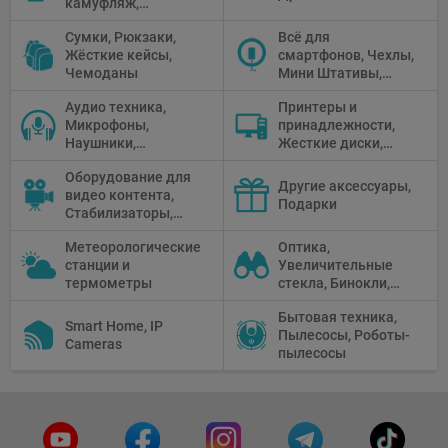
камуфляж,
Перчатки
Сумки, Рюкзаки,
Всё для
Жёсткие кейсы,
смартфонов, Чехлы,
Чемоданы
Мини Штативы,
Селфи держатели
Аудио техника,
Принтеры и
Микрофоны,
принадлежности,
Наушники,
Жесткие диски,
Диктофоны, Аудио
Мониторы,
Оборудование для
микшеры, Кабели и
Проекторы,
Другие аксессуары,
видео контента,
адаптеры
Графические
Подарки
Стабилизаторы,
Планшеты, Бумага
Телепромптеры,
для принтера
Метеорологические
Оптика,
Мониторы,
станции и
Увеличительные
Профессиональное
термометры
стекла, Бинокли,
видео
Монокли,
оборудование
Бытовая техника,
Телескопы,
Smart Home, IP
Пылесосы, Роботы-
Прицелы,
Cameras
пылесосы
Микроскопы,
Тепловизоры,
Устройства ночного
видения