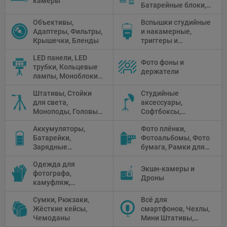
камеры
Батарейные блоки,
Чистящие средства
Объективы,
Вспышки студийные
Адаптеры, Фильтры,
и накамерные,
Крышечки, Бленды
триггеры и
аксессуары
LED панели, LED
Фото фоны и
трубки, Кольцевые
держатели
лампы, Моноблоки,
Прожекторы,
Штативы, Стойки
Студийные
Флуоресцентное и
для света,
аксессуары,
галогенное
Моноподы, Головы
Софтбоксы,
освещение
штатива
Зонтики,
Аккумуляторы,
Фото плёнки,
Рефлекторы,
Батарейки,
Фотоальбомы, Фото
Отражатели,
Зарядные
бумага, Рамки для
Предметные
устройства, Блоки
фото, Плёночные
столики
Одежда для
питания, Солнечные
камеры
Экшн-камеры и
фотографа,
панели
Дроны
камуфляж,
Перчатки
Сумки, Рюкзаки,
Всё для
Жёсткие кейсы,
смартфонов, Чехлы,
Чемоданы
Мини Штативы,