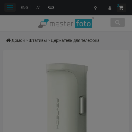
0
Переключить
ENG
LV
RUS
навигации
Домой
>
Штативы
>
Держатель для телефона