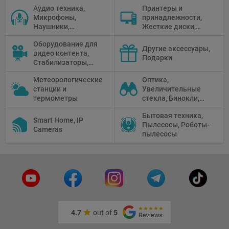
Селфи держатели
Аудио техника,
Принтеры и
Микрофоны,
принадлежности,
Наушники,
Жесткие диски,
Диктофоны, Аудио
Мониторы,
Оборудование для
микшеры, Кабели и
Проекторы,
Другие аксессуары,
видео контента,
адаптеры
Графические
Подарки
Стабилизаторы,
Планшеты, Бумага
Телепромптеры,
для принтера
Метеорологические
Оптика,
Мониторы,
станции и
Увеличительные
Профессиональное
термометры
стекла, Бинокли,
видео
Монокли,
оборудование
Бытовая техника,
Телескопы,
Smart Home, IP
Пылесосы, Роботы-
Прицелы,
Cameras
пылесосы
Микроскопы,
Тепловизоры,
Устройства ночного
видения
4.7
out of
5