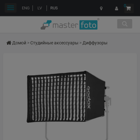
0
Переключить
ENG
LV
RUS
навигации
Домой
>
Студийные аксессуары
>
Диффузоры