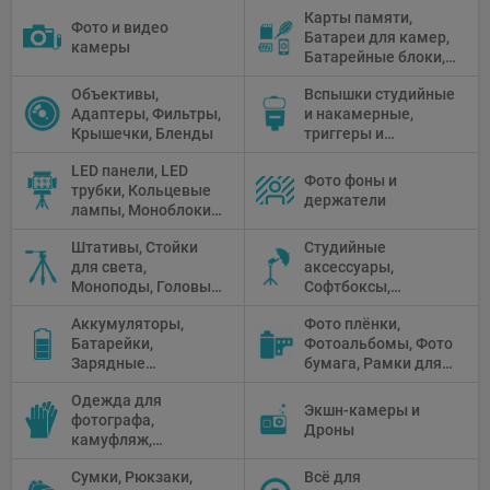
Карты памяти,
Фото и видео
Батареи для камер,
камеры
Батарейные блоки,
Чистящие средства
Объективы,
Вспышки студийные
Адаптеры, Фильтры,
и накамерные,
Крышечки, Бленды
триггеры и
аксессуары
LED панели, LED
Фото фоны и
трубки, Кольцевые
держатели
лампы, Моноблоки,
Прожекторы,
Штативы, Стойки
Студийные
Флуоресцентное и
для света,
аксессуары,
галогенное
Моноподы, Головы
Софтбоксы,
освещение
штатива
Зонтики,
Аккумуляторы,
Фото плёнки,
Рефлекторы,
Батарейки,
Фотоальбомы, Фото
Отражатели,
Зарядные
бумага, Рамки для
Предметные
устройства, Блоки
фото, Плёночные
столики
Одежда для
питания, Солнечные
камеры
Экшн-камеры и
фотографа,
панели
Дроны
камуфляж,
Перчатки
Сумки, Рюкзаки,
Всё для