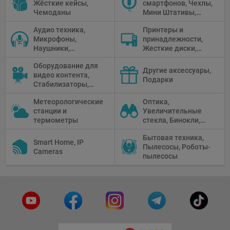
Жёсткие кейсы,
смартфонов, Чехлы,
Чемоданы
Мини Штативы,
Селфи держатели
Аудио техника,
Принтеры и
Микрофоны,
принадлежности,
Наушники,
Жесткие диски,
Диктофоны, Аудио
Мониторы,
Оборудование для
микшеры, Кабели и
Проекторы,
Другие аксессуары,
видео контента,
адаптеры
Графические
Подарки
Стабилизаторы,
Планшеты, Бумага
Телепромптеры,
для принтера
Метеорологические
Оптика,
Мониторы,
станции и
Увеличительные
Профессиональное
термометры
стекла, Бинокли,
видео
Монокли,
оборудование
Бытовая техника,
Телескопы,
Smart Home, IP
Пылесосы, Роботы-
Прицелы,
Cameras
пылесосы
Микроскопы,
Тепловизоры,
Устройства ночного
видения