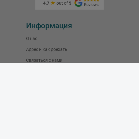
4.7
out of
5
Информация
О нас
Адрес и как доехать
Связаться с нами
Скидки
Новые товары
Лидеры продаж
Блог
Моя учетная запись
Мои заказы