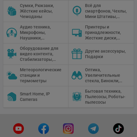
Перчатки
Сумки, Рюкзаки,
Всё для
Жёсткие кейсы,
смартфонов, Чехлы,
Чемоданы
Мини Штативы,
Селфи держатели
Аудио техника,
Принтеры и
Микрофоны,
принадлежности,
Наушники,
Жесткие диски,
Диктофоны, Аудио
Мониторы,
Оборудование для
микшеры, Кабели и
Проекторы,
Другие аксессуары,
видео контента,
адаптеры
Графические
Подарки
Стабилизаторы,
Планшеты, Бумага
Телепромптеры,
для принтера
Метеорологические
Оптика,
Мониторы,
станции и
Увеличительные
Профессиональное
термометры
стекла, Бинокли,
видео
Монокли,
оборудование
Бытовая техника,
Телескопы,
Smart Home, IP
Пылесосы, Роботы-
Прицелы,
Cameras
пылесосы
Микроскопы,
Тепловизоры,
Устройства ночного
видения