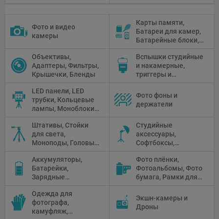
Карты памяти,
Фото и видео
Батареи для камер,
камеры
Батарейные блоки,
Чистящие средства
Объективы,
Вспышки студийные
Адаптеры, Фильтры,
и накамерные,
Крышечки, Бленды
триггеры и
аксессуары
LED панели, LED
Фото фоны и
трубки, Кольцевые
держатели
лампы, Моноблоки,
Прожекторы,
Штативы, Стойки
Студийные
Флуоресцентное и
для света,
аксессуары,
галогенное
Моноподы, Головы
Софтбоксы,
освещение
штатива
Зонтики,
Аккумуляторы,
Фото плёнки,
Рефлекторы,
Батарейки,
Фотоальбомы, Фото
Отражатели,
Зарядные
бумага, Рамки для
Предметные
устройства, Блоки
фото, Плёночные
столики
Одежда для
питания, Солнечные
камеры
Экшн-камеры и
фотографа,
панели
Дроны
камуфляж,