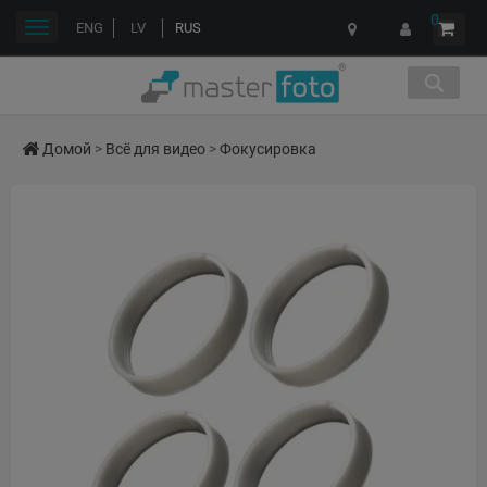
0
Переключить
ENG
LV
RUS
навигации
Домой
>
Всё для видео
>
Фокусировка