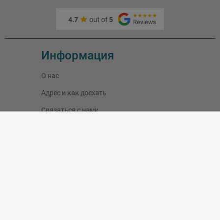
4.7
out of
5
Информация
О нас
Адрес и как доехать
Связаться с нами
Скидки
Новые товары
Лидеры продаж
Блог
Моя учетная запись