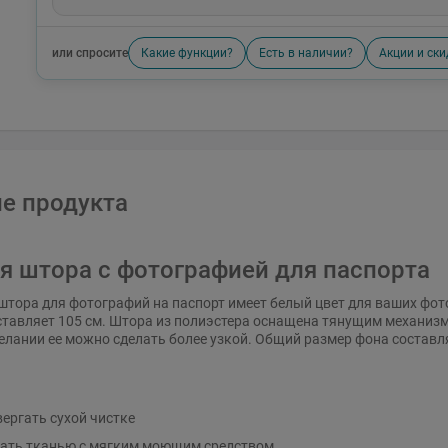
или спросите
Какие функции?
Есть в наличии?
Акции и ски
е продукта
я штора с фотографией для паспорта
штора для фотографий на паспорт имеет белый цвет для ваших фо
ставляет 105 см. Штора из полиэстера оснащена тянущим механизм
елании ее можно сделать более узкой. Общий размер фона составля
вергать сухой чистке
ать тканью с мягким моющим средством.