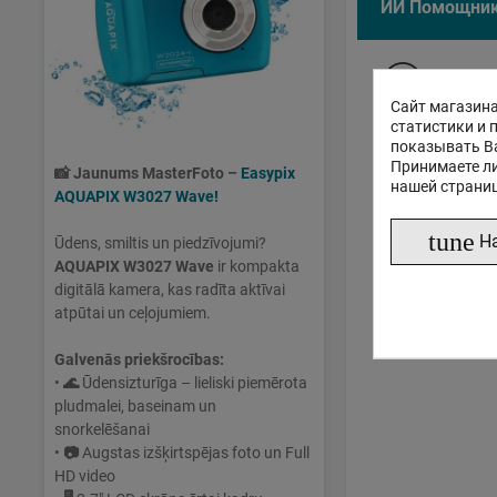
ИИ Помощни
Пом
Сайт магазина
статистики и 
показывать В
Принимаете ли
📸
Jaunums MasterFoto –
Easypix
нашей страни
AQUAPIX W3027 Wave!
tune
Н
Ūdens, smiltis un piedzīvojumi?
AQUAPIX W3027 Wave
ir kompakta
digitālā kamera, kas radīta aktīvai
atpūtai un ceļojumiem.
Galvenās priekšrocības:
•
🌊
Ūdensizturīga – lieliski piemērota
pludmalei, baseinam un
snorkelēšanai
•
📷
Augstas izšķirtspējas foto un Full
HD video