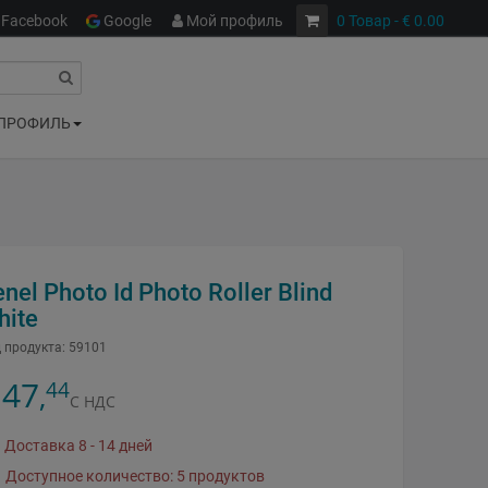
Facebook
Google
Мой профиль
0
Товар
- € 0.00
ПРОФИЛЬ
nel Photo Id Photo Roller Blind
hite
 продукта:
59101
47
44
,
С НДС
Доставка 8 - 14 дней
Доступное количество: 5 продуктов