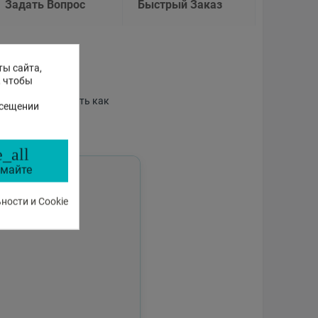
Задать Вопрос
Быстрый Заказ
еллекта
ты сайта,
, чтобы
пособного отвечать как
осещении
аботе магазина.
_all
майте
ости и Cookie