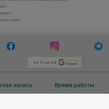
дить
еливать
лежит стирке
4.7
out of
5
тная запись
Время работы
Понедельник
:
10:00
Вторник
:
10:00
Среда
:
10:00