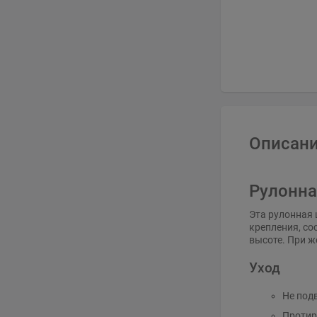
Описани
Рулонна
Эта рулонная 
крепления, со
высоте. При ж
Уход
Не под
Протир