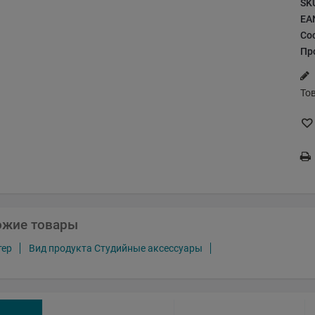
SK
EA
Со
Пр
То
ожие товары
тер
Вид продукта Студийные аксессуары