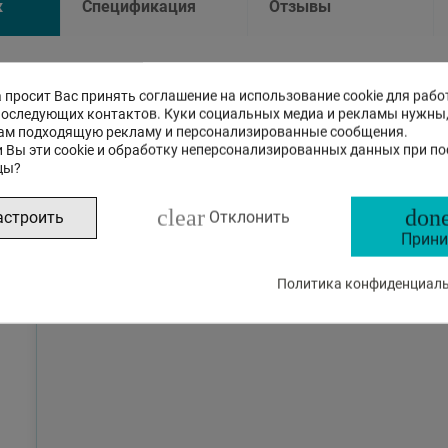
к
Спецификация
Отзывы
ощник на основе искусственного инт
 просит Вас принять соглашение на использование cookie для рабо
последующих контактов. Куки социальных медиа и рекламы нужны
ам подходящую рекламу и персонализированные сообщения.
Это бета-версия нашего нового чата с ИИ помощником, с
 Вы эти cookie и обработку неперсонализированных данных при п
на стандартные, так и на сложные вопросы о товарах и р
цы?
clear
done
астроить
Отклонить
Прини
Политика конфиденциальн