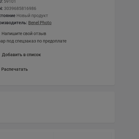
U:
59101
N:
3039685816986
стояние
Новый продукт
оизводитель:
Benel Photo
Напишите свой отзыв
вар под спецзаказ по предоплате
Добавить в список
Распечатать