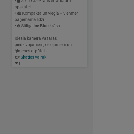
•
🖥
2.7" LCD ekrāns ērtai kadru
apskatei
•
👜
Kompakta un viegla – vienmēr
paņemama līdzi
•
❄️
Stilīga
Ice Blue
krāsa
Ideāla kamera vasaras
piedzīvojumiem, ceļojumiem un
ģimenes atpūtai.
👉
Skaties vairāk
❤
1