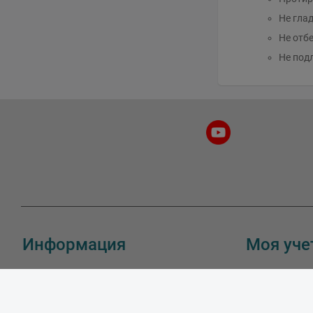
Не гла
Не отб
Не под
Информация
Моя уче
О нас
Мои заказы
Адрес и как доехать
Мои адреса