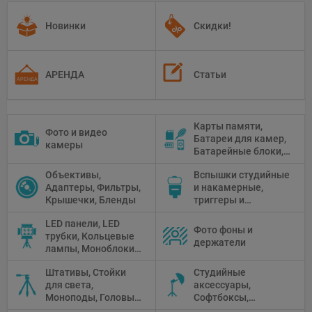
Новинки
Скидки!
АРЕНДА
Статьи
Карты памяти,
Фото и видео
Батареи для камер,
камеры
Батарейные блоки,
Чистящие средства
Объективы,
Вспышки студийные
Адаптеры, Фильтры,
и накамерные,
Крышечки, Бленды
триггеры и
аксессуары
LED панели, LED
Фото фоны и
трубки, Кольцевые
держатели
лампы, Моноблоки,
Прожекторы,
Штативы, Стойки
Студийные
Флуоресцентное и
для света,
аксессуары,
галогенное
Моноподы, Головы
Софтбоксы,
освещение
штатива
Зонтики,