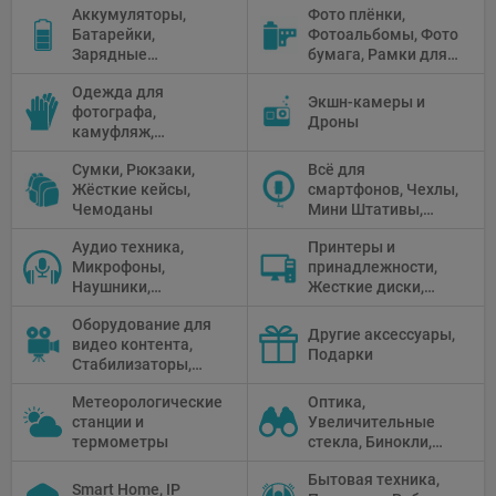
Аккумуляторы,
Фото плёнки,
Рефлекторы,
Батарейки,
Фотоальбомы, Фото
Отражатели,
Зарядные
бумага, Рамки для
Предметные
устройства, Блоки
фото, Плёночные
столики
Одежда для
питания, Солнечные
камеры
Экшн-камеры и
фотографа,
панели
Дроны
камуфляж,
Перчатки
Сумки, Рюкзаки,
Всё для
Жёсткие кейсы,
смартфонов, Чехлы,
Чемоданы
Мини Штативы,
Селфи держатели
Аудио техника,
Принтеры и
Микрофоны,
принадлежности,
Наушники,
Жесткие диски,
Диктофоны, Аудио
Мониторы,
Оборудование для
микшеры, Кабели и
Проекторы,
Другие аксессуары,
видео контента,
адаптеры
Графические
Подарки
Стабилизаторы,
Планшеты, Бумага
Телепромптеры,
для принтера
Метеорологические
Оптика,
Мониторы,
станции и
Увеличительные
Профессиональное
термометры
стекла, Бинокли,
видео
Монокли,
оборудование
Бытовая техника,
Телескопы,
Smart Home, IP