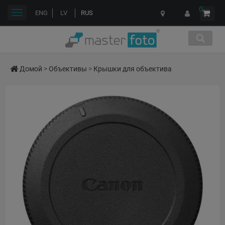
0
Переключить
ENG
LV
RUS
навигации
Домой
>
Объективы
>
Крышки для объектива