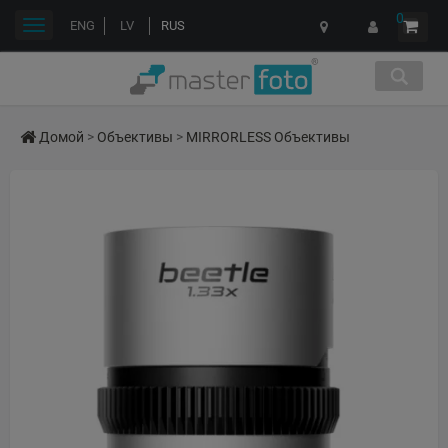
0
Переключить
ENG
LV
RUS
навигации
Домой
>
Объективы
>
MIRRORLESS Объективы