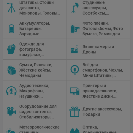
Штативы, Стойки
Студийные
Флуоресцентное и
для света,
аксессуары,
галогенное
Моноподы, Головы
Софтбоксы,
освещение
штатива
Зонтики,
Аккумуляторы,
Фото плёнки,
Рефлекторы,
Батарейки,
Фотоальбомы, Фото
Отражатели,
Зарядные
бумага, Рамки для
Предметные
устройства, Блоки
фото, Плёночные
столики
Одежда для
питания, Солнечные
камеры
Экшн-камеры и
фотографа,
панели
Дроны
камуфляж,
Перчатки
Сумки, Рюкзаки,
Всё для
Жёсткие кейсы,
смартфонов, Чехлы,
Чемоданы
Мини Штативы,
Селфи держатели
Аудио техника,
Принтеры и
Микрофоны,
принадлежности,
Наушники,
Жесткие диски,
Диктофоны, Аудио
Мониторы,
Оборудование для
микшеры, Кабели и
Проекторы,
Другие аксессуары,
видео контента,
адаптеры
Графические
Подарки
Стабилизаторы,
Планшеты, Бумага
Телепромптеры,
для принтера
Метеорологические
Оптика,
Мониторы,
станции и
Увеличительные
Профессиональное