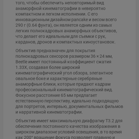
того, чтобы обеспечить неповторимый вид
анаморфной кинематографии в невероятно
компактном и легком исполнении. С его
инновационным дизайном pancake и весом всего
290 г (0.64 фунта), он является одним из самых
легких полнокадровых анаморфных объективов,
что делает его идеальным для съемки с рук,
карданов, дронов и компактных киноустановок.
Объектив предназначен для покрытия
полнокадровых сенсоров размером 36 × 24 мм,
Beetle имеет постоянный коэффициент сжатия
1.33X, создавая более широкий
кинематографический угол обзора, элегантное
овальное боке и характерные серебряные
анаморфные блики, которые придают кадрам
профессиональный кинематографический вид.
Фокусное расстояние 65 мм предлагает
естественную перспективу, идеально подходящую
для портретов, интервью, документальных фильмов
и нарративной кинематографии.
Объектив имеет максимальную диафрагму T3.2 для
обеспечения постоянного качества изображения в
широком диапазоне условий освещения, в то время
как 200° вращение фокуса позволяет плавную и