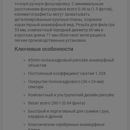
точную ручную фокусировку. С минимальным
расстоянием фокусировки всего 0.46 м (1.5 футов),
кинематографисты могут захватывать
детализированные крупные планы, сохраняя
характерный анаморфный вид. Резьба для фильтра
55 мм, компактный передний диаметр 60 мм и
короткая длина 71 мм облегчают интеграцию в
легкие производственные установки.
Ключевые особенности
65mm полнокадровый pancake анаморфный
объектив
Постоянный коэффициент сжатия 1.33X
Покрытие полнокадрового (36 × 24 мм)
сенсора
Компактный и ультралегкий дизайн pancake
Весит всего 290 г (0.64 фунта)
Быстрый и портативный для съемки с рук,
кардана и дронов
Классические серебряные анаморфные
блики