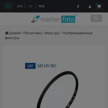
0
Переключить
ENG
LV
RUS
навигации
Домой
>
Объективы
>
Фильтры
>
Поляризационные
фильтры