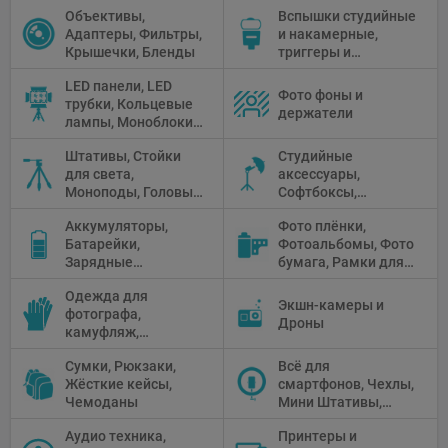
Объективы,
Вспышки студийные
Адаптеры, Фильтры,
и накамерные,
Крышечки, Бленды
триггеры и
аксессуары
LED панели, LED
Фото фоны и
трубки, Кольцевые
держатели
лампы, Моноблоки,
Прожекторы,
Штативы, Стойки
Студийные
Флуоресцентное и
для света,
аксессуары,
галогенное
Моноподы, Головы
Софтбоксы,
освещение
штатива
Зонтики,
Аккумуляторы,
Фото плёнки,
Рефлекторы,
Батарейки,
Фотоальбомы, Фото
Отражатели,
Зарядные
бумага, Рамки для
Предметные
устройства, Блоки
фото, Плёночные
столики
Одежда для
питания, Солнечные
камеры
Экшн-камеры и
фотографа,
панели
Дроны
камуфляж,
Перчатки
Сумки, Рюкзаки,
Всё для
Жёсткие кейсы,
смартфонов, Чехлы,
Чемоданы
Мини Штативы,
Селфи держатели
Аудио техника,
Принтеры и