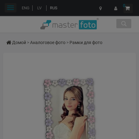
0
Переключить
ENG
LV
RUS
навигации
Домой
>
Аналоговое фото
>
Рамки для фото