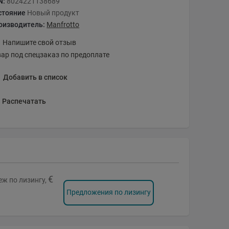
N:
8024221138689
стояние
Новый продукт
оизводитель:
Manfrotto
Напишите свой отзыв
вар под спецзаказ по предоплате
Добавить в список
Распечатать
€
ж по лизингу,
Предложения по лизингу