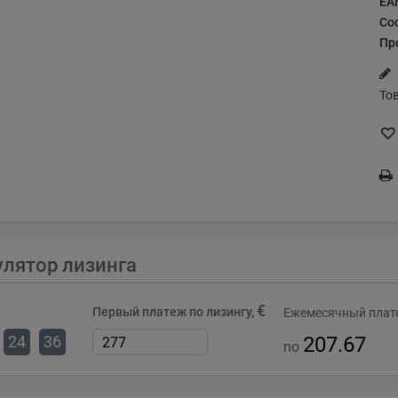
EA
Со
Пр
То
улятор лизинга
€
Первый платеж по лизингу,
Ежемесячный плате
24
36
207.67
no