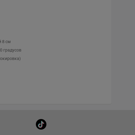
 8 см
0 градусов
локировка)