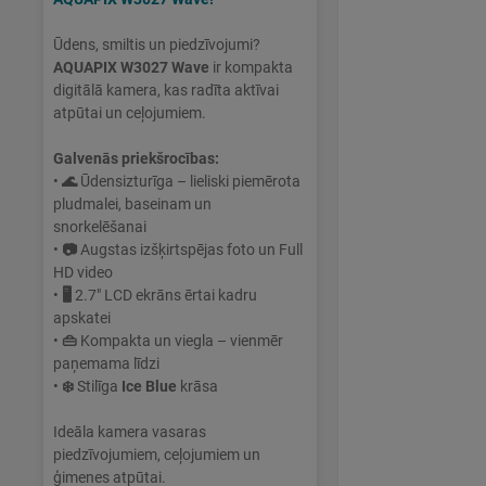
Ūdens, smiltis un piedzīvojumi?
AQUAPIX W3027 Wave
ir kompakta
digitālā kamera, kas radīta aktīvai
atpūtai un ceļojumiem.
Galvenās priekšrocības:
•
🌊
Ūdensizturīga – lieliski piemērota
pludmalei, baseinam un
snorkelēšanai
•
📷
Augstas izšķirtspējas foto un Full
HD video
•
🖥
2.7" LCD ekrāns ērtai kadru
apskatei
•
👜
Kompakta un viegla – vienmēr
paņemama līdzi
•
❄️
Stilīga
Ice Blue
krāsa
Ideāla kamera vasaras
piedzīvojumiem, ceļojumiem un
ģimenes atpūtai.