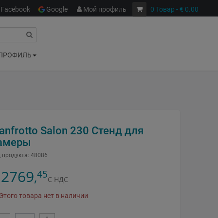
Facebook
Google
Мой профиль
0
Товар
- € 0.00
ПРОФИЛЬ
anfrotto Salon 230 Стенд для
амеры
 продукта:
48086
2769
45
,
С НДС
Этого товара нет в наличии