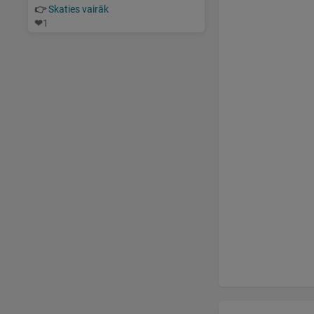
👉
Skaties vairāk
❤
1