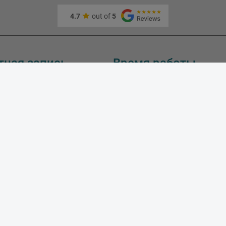
4.7
out of
5
тная запись
Время работы
Понедельник
:
10:00
Вторник
:
10:00
Среда
:
10:00
Четверг:
10:00
Пятница:
10:00
Суббота:
10:00
Воскресение:
SIA Master Foto, LV40103189288