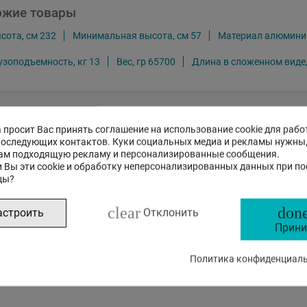
ожие товары
ота, см 232
Минимальная высота, см 57
Материал алюмини
зоподъемность, кг 13
Вес, гр 65700
Длина в сложенном виде,
 просит Вас принять соглашение на использование cookie для рабо
к
Спецификация
Отзывы
последующих контактов. Куки социальных медиа и рекламы нужны
ам подходящую рекламу и персонализированные сообщения.
 Вы эти cookie и обработку неперсонализированных данных при п
цы?
clear
done
астроить
Отклонить
ощник на основе искусственного инт
Прини
Политика конфиденциальн
Это бета-версия нашего нового чата с ИИ помощником, с
на стандартные, так и на сложные вопросы о товарах и р