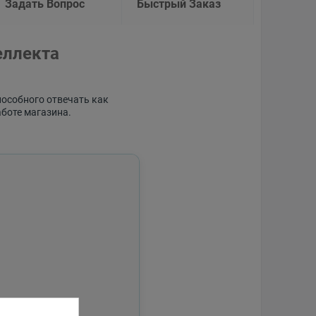
Задать Вопрос
Быстрый Заказ
еллекта
пособного отвечать как
аботе магазина.