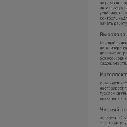
на помощь при
интеллектуал
условиях. С а
контроль над 
начать работу
Высококач
Каждый видеоз
детализирован
деловых встре
без необходим
кадра, без от
Интеллект
Изменяющиеся
настраивает п
тусклом свете
визуальный о
Чистый зв
Встроенный м
Это гарантиру