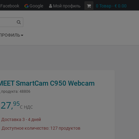
Facebook
Google
Мой профиль
0
Товар
- € 0.00
ПРОФИЛЬ
MEET SmartCam C950 Webcam
 продукта:
48806
27
95
,
С НДС
Доставка 3 - 4 дней
Доступное количество: 127 продуктов