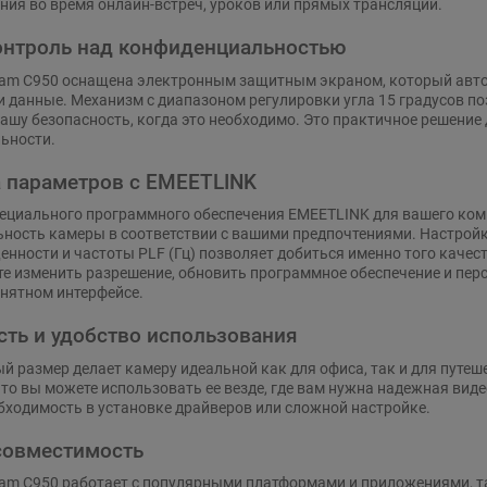
ия во время онлайн-встреч, уроков или прямых трансляций.
нтроль над конфиденциальностью
am C950 оснащена электронным защитным экраном, который авто
данные. Механизм с диапазоном регулировки угла 15 градусов поз
ашу безопасность, когда это необходимо. Это практичное решение д
ьности.
 параметров с EMEETLINK
ециального программного обеспечения EMEETLINK для вашего ком
ность камеры в соответствии с вашими предпочтениями. Настройка
енности и частоты PLF (Гц) позволяет добиться именно того качес
те изменить разрешение, обновить программное обеспечение и пер
нятном интерфейсе.
ть и удобство использования
й размер делает камеру идеальной как для офиса, так и для путеш
что вы можете использовать ее везде, где вам нужна надежная видео
бходимость в установке драйверов или сложной настройке.
совместимость
m C950 работает с популярными платформами и приложениями, таки