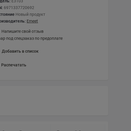
дель:
E3103
N:
6971337720692
стояние
Новый продукт
оизводитель:
Emeet
Напишите свой отзыв
вар под спецзаказ по предоплате
Добавить в список
Распечатать