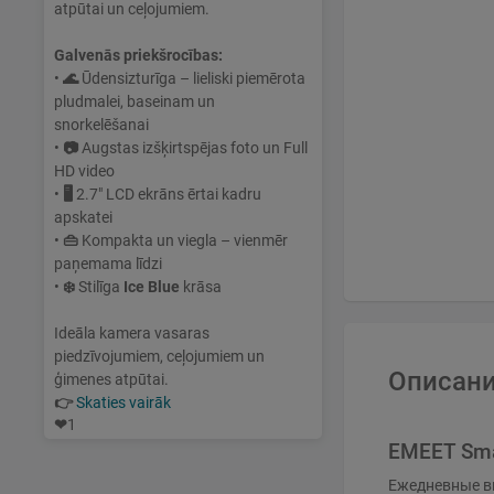
atpūtai un ceļojumiem.
Galvenās priekšrocības:
•
🌊
Ūdensizturīga – lieliski piemērota
pludmalei, baseinam un
snorkelēšanai
•
📷
Augstas izšķirtspējas foto un Full
HD video
•
🖥
2.7" LCD ekrāns ērtai kadru
apskatei
•
👜
Kompakta un viegla – vienmēr
paņemama līdzi
•
❄️
Stilīga
Ice Blue
krāsa
Ideāla kamera vasaras
piedzīvojumiem, ceļojumiem un
Описани
ģimenes atpūtai.
👉
Skaties vairāk
❤
1
EMEET Sm
Ежедневные ви