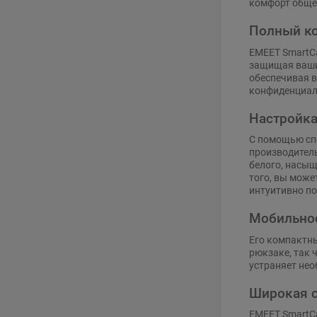
комфорт общен
Полный ко
EMEET SmartC
защищая ваши 
обеспечивая в
конфиденциал
Настройка
С помощью сп
производитель
белого, насыщ
того, вы може
интуитивно по
Мобильнос
Его компактны
рюкзаке, так 
устраняет нео
Широкая 
EMEET SmartCa