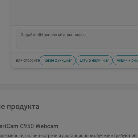
или спросите
Какие функции?
Есть в наличии?
Акции и ски
е продукта
artCam C950 Webcam
деозвонки, онлайн-встречи и дистанционное обучение требуют обор