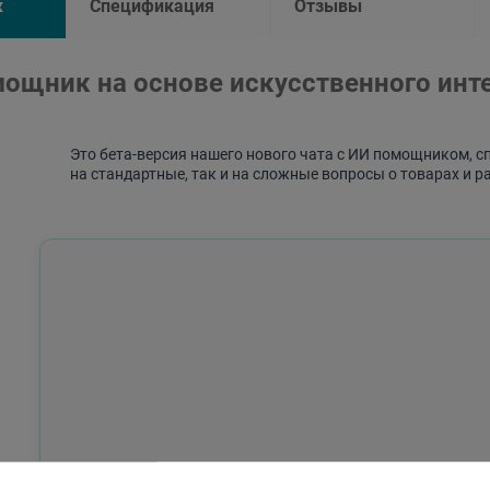
к
Спецификация
Отзывы
ощник на основе искусственного инт
Это бета-версия нашего нового чата с ИИ помощником, с
на стандартные, так и на сложные вопросы о товарах и р