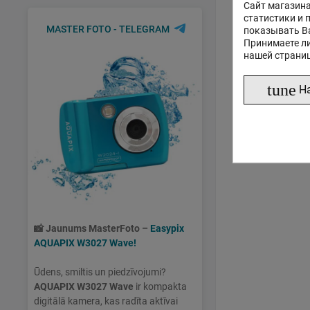
Сайт магазина
статистики и 
MASTER FOTO - TELEGRAM
показывать В
Принимаете ли
нашей страни
tune
Н
📸
Jaunums MasterFoto –
Easypix
AQUAPIX W3027 Wave!
Ūdens, smiltis un piedzīvojumi?
AQUAPIX W3027 Wave
ir kompakta
digitālā kamera, kas radīta aktīvai