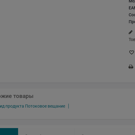
Мо
EA
Со
Пр
То
ожие товары
ид продукта Потоковое вещание