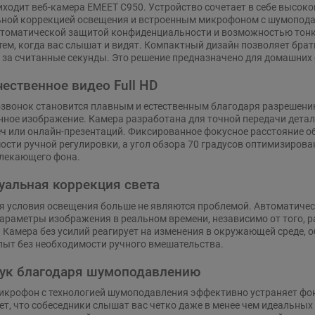
ходит веб-камера EMEET C950. Устройство сочетает в себе высокок
ьной коррекцией освещения и встроенным микрофоном с шумопода
втоматической защитой конфиденциальности и возможностью тонк
тем, когда вас слышат и видят. Компактный дизайн позволяет брать 
 за считанные секунды. Это решение предназначено для домашних 
ественное видео Full HD
вонок становится плавным и естественным благодаря разрешению F
ное изображение. Камера разработана для точной передачи детале
ч или онлайн-презентаций. Фиксированное фокусное расстояние о
ости ручной регулировки, а угол обзора 70 градусов оптимизирован
влекающего фона.
уальная коррекция света
 условия освещения больше не являются проблемой. Автоматичес
араметры изображения в реальном времени, независимо от того, р
. Камера без усилий реагирует на изменения в окружающей среде,
пыт без необходимости ручного вмешательства.
ук благодаря шумоподавлению
икрофон с технологией шумоподавления эффективно устраняет фон
ет, что собеседники слышат вас четко даже в менее чем идеальных