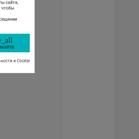
ты сайта,
, чтобы
осещении
_all
майте
ости и Cookie