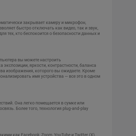
матически закрывает камеру и микрофон,
воляет быстро отключать как видео, так и звук,
ля тех, кто беспокоится о безопасности данных и
пьютера вы можете настроить
 экспозиции, яркости, контрастности, баланса
тва изображения, которого вы ожидаете. Кроме
сонализировать имя устройства — все это в одном
ествий. Она легко помещается в сумке или
связь. Более того, технология plug-and-play
ми как Facebook, Zoom, YouTube и Twitter (X),