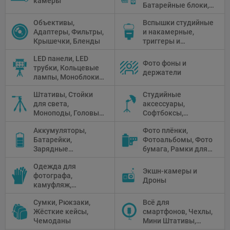
камеры
Батарейные блоки,
Чистящие средства
Объективы,
Вспышки студийные
Адаптеры, Фильтры,
и накамерные,
Крышечки, Бленды
триггеры и
аксессуары
LED панели, LED
Фото фоны и
трубки, Кольцевые
держатели
лампы, Моноблоки,
Прожекторы,
Штативы, Стойки
Студийные
Флуоресцентное и
для света,
аксессуары,
галогенное
Моноподы, Головы
Софтбоксы,
освещение
штатива
Зонтики,
Аккумуляторы,
Фото плёнки,
Рефлекторы,
Батарейки,
Фотоальбомы, Фото
Отражатели,
Зарядные
бумага, Рамки для
Предметные
устройства, Блоки
фото, Плёночные
столики
Одежда для
питания, Солнечные
камеры
Экшн-камеры и
фотографа,
панели
Дроны
камуфляж,
Перчатки
Сумки, Рюкзаки,
Всё для
Жёсткие кейсы,
смартфонов, Чехлы,
Чемоданы
Мини Штативы,
Селфи держатели