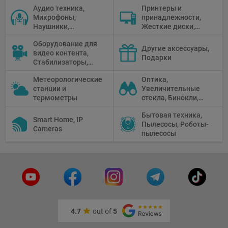
Аудио техника,
Принтеры и
Микрофоны,
принадлежности,
Наушники,
Жесткие диски,
Диктофоны, Аудио
Мониторы,
Оборудование для
микшеры, Кабели и
Проекторы,
Другие аксессуары,
видео контента,
адаптеры
Графические
Подарки
Стабилизаторы,
Планшеты, Бумага
Телепромптеры,
для принтера
Метеорологические
Оптика,
Мониторы,
станции и
Увеличительные
Профессиональное
термометры
стекла, Бинокли,
видео
Монокли,
оборудование
Бытовая техника,
Телескопы,
Smart Home, IP
Пылесосы, Роботы-
Прицелы,
Cameras
пылесосы
Микроскопы,
Тепловизоры,
Устройства ночного
видения
4.7
out of
5