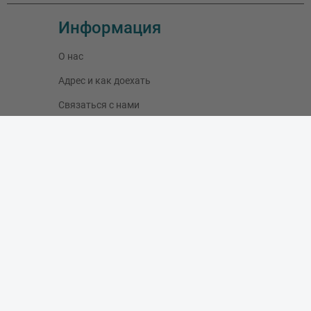
Информация
О нас
Адрес и как доехать
Связаться с нами
Скидки
Новые товары
Лидеры продаж
Блог
Моя учетная запись
Мои заказы
Мои адреса