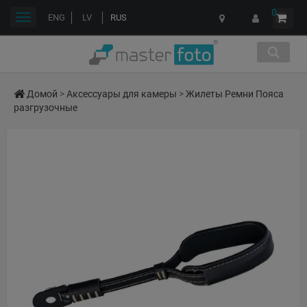
0
Переключить
ENG
LV
RUS
навигации
Домой
>
Аксессуары для камеры
>
Жилеты Ремни Пояса
разгрузочные