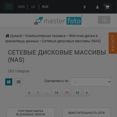
0
Переключить
ENG
LV
RUS
навигации
Домой
>
Компьютерная техника
>
Жёсткие диски и
ФИЛЬТР
хранилища данных
>
Сетевые дисковые массивы (NAS)
СЕТЕВЫЕ ДИСКОВЫЕ МАССИВЫ
(NAS)
285 товаров.
Сортировать по
1
...
10
11
12
ТОРГОВАЯ МАРКА
ВМЕСТИТЕЛЬНОСТЬ 20TB
BLACKMAGIC DESIGN