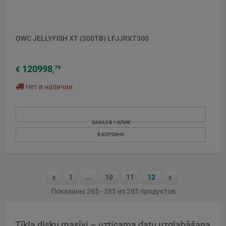
OWC JELLYFISH XT (300TB) LFJJRXT300
120998
79
€
,
Нет в наличии
ЗАКАЗ В 1 КЛИК
В КОРЗИНУ
1
...
10
11
12
Показаны 265 - 285 из 285 продуктов
Tīkla disku masīvi – uzticama datu uzglabāšana