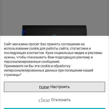
Сайт магазина просит Вас принять соглашение на
использование cookie для работы сайта, статистики и
последующих контактов. Куки социальных медиа и рекламы
нужны, чтобы показывать Вам подходящую рекламу и
персонализированные сообщения.
Принимаете ли Вы эти cookie и обработку
неперсонализированных данных при посещении нашей
OWC JELLYFISH R24 (432TB) LFJFRACKC0432/R24
страницы?
tune
Настроить
82445
46
€
,
Нет в наличии
clear
Отклонить