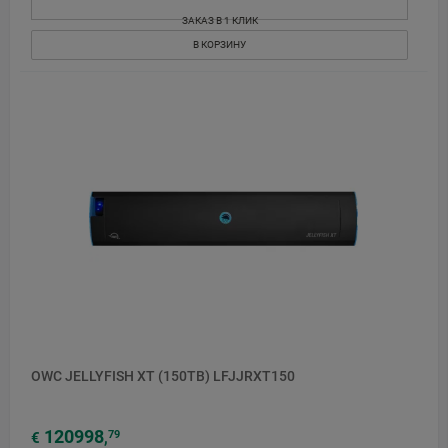
ЗАКАЗ В 1 КЛИК
В КОРЗИНУ
OWC JELLYFISH XT (150TB) LFJJRXT150
120998
79
€
,