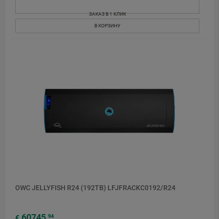
ЗАКАЗ В 1 КЛИК
В КОРЗИНУ
OWC JELLYFISH R24 (192TB) LFJFRACKC0192/R24
60745
94
€
,