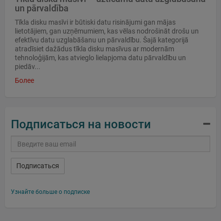
un pārvaldība
Tīkla disku masīvi ir būtiski datu risinājumi gan mājas
lietotājiem, gan uzņēmumiem, kas vēlas nodrošināt drošu un
efektīvu datu uzglabāšanu un pārvaldību. Šajā kategorijā
atradīsiet dažādus tīkla disku masīvus ar modernām
tehnoloģijām, kas atvieglo lielapjoma datu pārvaldību un
piedāv...
Более
Подписаться на новости
Подписаться
Узнайте больше о подписке