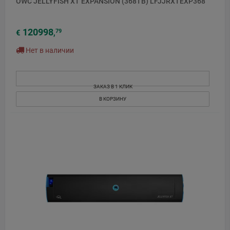
OWC JELLYFISH XT EXPANSION (368TB) LFJJRXTEXP368
120998
79
€
,
Нет в наличии
ЗАКАЗ В 1 КЛИК
В КОРЗИНУ