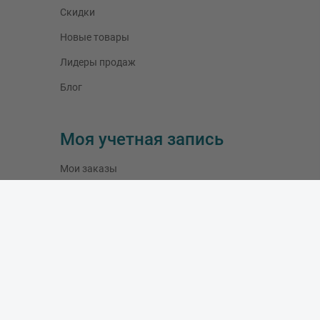
Скидки
Новые товары
Лидеры продаж
Блог
Моя учетная запись
Мои заказы
Мои адреса
Мои данные
Время работы
Понедельник
:
10:00 - 19:00
Вторник
:
10:00 - 19:00