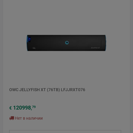
OWC JELLYFISH XT (76TB) LFJJRXT076
120998
79
€
,
Нет в наличии