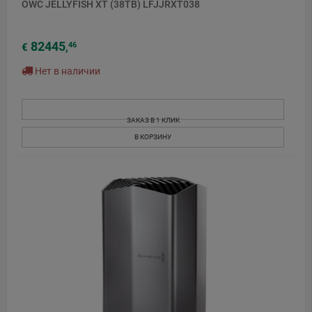
OWC JELLYFISH XT (38TB) LFJJRXT038
82445
46
€
,
Нет в наличии
ЗАКАЗ В 1 КЛИК
В КОРЗИНУ