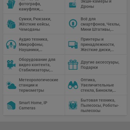
Экшн-камеры и
фотографа,
панели
Дроны
камуфляж,
Перчатки
Сумки, Рюкзаки,
Всё для
Жёсткие кейсы,
смартфонов, Чехлы,
Чемоданы
Мини Штативы,
Селфи держатели
Аудио техника,
Принтеры и
Микрофоны,
принадлежности,
Наушники,
Жесткие диски,
Диктофоны, Аудио
Мониторы,
Оборудование для
микшеры, Кабели и
Проекторы,
Другие аксессуары,
видео контента,
адаптеры
Графические
Подарки
Стабилизаторы,
Планшеты, Бумага
Телепромптеры,
для принтера
Метеорологические
Оптика,
Мониторы,
станции и
Увеличительные
Профессиональное
термометры
стекла, Бинокли,
видео
Монокли,
оборудование
Бытовая техника,
Телескопы,
Smart Home, IP
Пылесосы, Роботы-
Прицелы,
Cameras
пылесосы
Микроскопы,
Тепловизоры,
Устройства ночного
видения