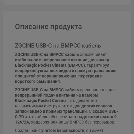
Описание продукта
ZGCINE USB-C на BMPCC кабель
ZGCINE USB-C на BMPCC кабель
обеспечивает
стабильное и непрерывное питание
для
камер
Blackmagic Pocket Cinema (BMPCC)
, гарантируя
непрерывную запись видео и прямую трансляцию
с
защитой от перенапряжения, перегрева и
короткого замыкания
.
ZGCINE USB-C на BMPCC кабель
предназначен для
непрерывной подачи питания
на
камеры
Blackmagic Pocket Cinema
, что делает его
незаменимым инструментом для
долгих сеансов
записи видео и прямых трансляций
. С
входом USB-
C PD
этот кабель обеспечивает
надежный выход 9-
12V/2A
, поддерживая вашу BMPCC без перерывов.
Созданный с
учетом безопасности
, он имеет