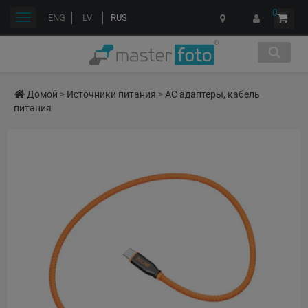
0
Переключить
ENG
LV
RUS
навигации
Домой
>
Источники питания
>
AC адаптеры, кабель
питания