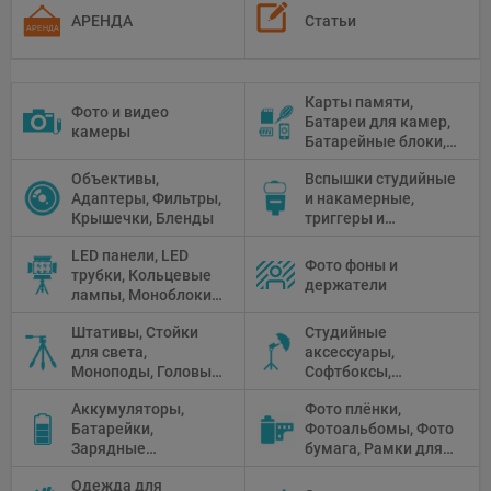
АРЕНДА
Статьи
Карты памяти,
Фото и видео
Батареи для камер,
камеры
Батарейные блоки,
Чистящие средства
Объективы,
Вспышки студийные
Адаптеры, Фильтры,
и накамерные,
Крышечки, Бленды
триггеры и
аксессуары
LED панели, LED
Фото фоны и
трубки, Кольцевые
держатели
лампы, Моноблоки,
Прожекторы,
Штативы, Стойки
Студийные
Флуоресцентное и
для света,
аксессуары,
галогенное
Моноподы, Головы
Софтбоксы,
освещение
штатива
Зонтики,
Аккумуляторы,
Фото плёнки,
Рефлекторы,
Батарейки,
Фотоальбомы, Фото
Отражатели,
Зарядные
бумага, Рамки для
Предметные
устройства, Блоки
фото, Плёночные
столики
Одежда для
питания, Солнечные
камеры