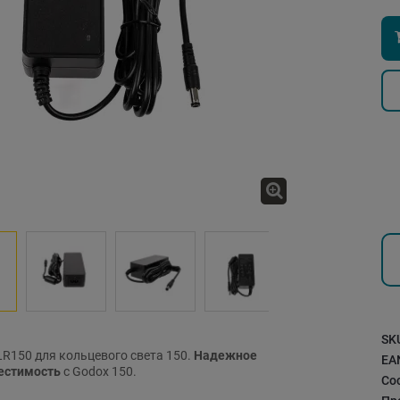
SK
LR150 для кольцевого света 150.
Надежное
EA
естимость
с Godox 150.
Со