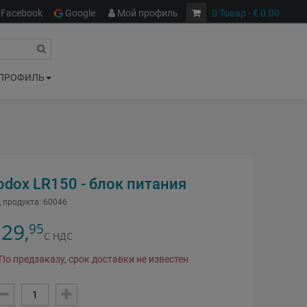
Facebook
Google
Мой профиль
0
Товар
- € 0.00
ПРОФИЛЬ
odox LR150 - блок питания
 продукта:
60046
29
95
,
С НДС
По предзаказу, срок доставки не известен