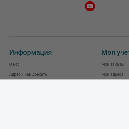
Информация
Моя уче
О нас
Мои заказы
Адрес и как доехать
Мои адреса
Связаться с нами
Мои данные
Скидки
Новые товары
Лидеры продаж
Блог