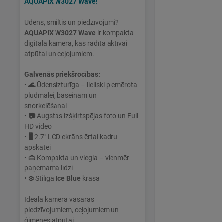
AQUAPIX W3027 Wave!
Ūdens, smiltis un piedzīvojumi?
AQUAPIX W3027 Wave
ir kompakta
digitālā kamera, kas radīta aktīvai
atpūtai un ceļojumiem.
Galvenās priekšrocības:
•
🌊
Ūdensizturīga – lieliski piemērota
pludmalei, baseinam un
snorkelēšanai
•
📷
Augstas izšķirtspējas foto un Full
HD video
•
🖥
2.7" LCD ekrāns ērtai kadru
apskatei
•
👜
Kompakta un viegla – vienmēr
paņemama līdzi
•
❄️
Stilīga
Ice Blue
krāsa
Ideāla kamera vasaras
piedzīvojumiem, ceļojumiem un
ģimenes atpūtai.