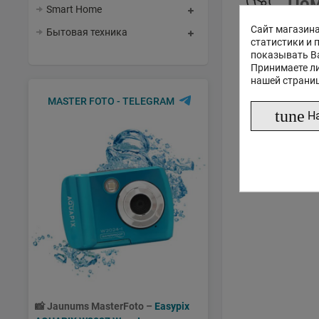
Пом
Smart Home
Сайт магазина
Бытовая техника
статистики и 
показывать В
Принимаете ли
нашей страни
MASTER FOTO - TELEGRAM
tune
Н
📸
Jaunums MasterFoto –
Easypix