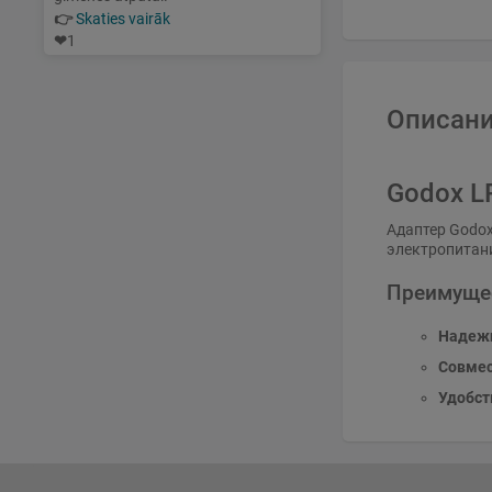
👉
Skaties vairāk
❤
1
Описани
Godox L
Адаптер Godox
электропитани
Преимуще
Надежн
Совмес
Удобст