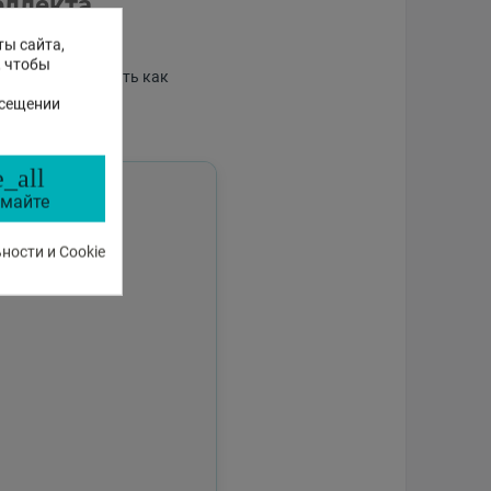
еллекта
ты сайта,
, чтобы
пособного отвечать как
аботе магазина.
осещении
_all
майте
ости и Cookie