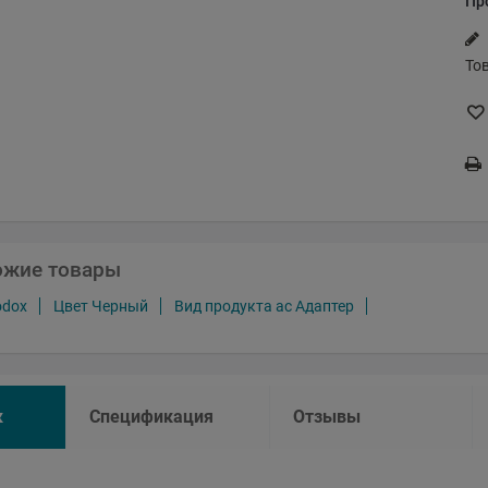
Пр
То
ожие товары
odox
Цвет Черный
Вид продукта ac Адаптер
к
Спецификация
Отзывы