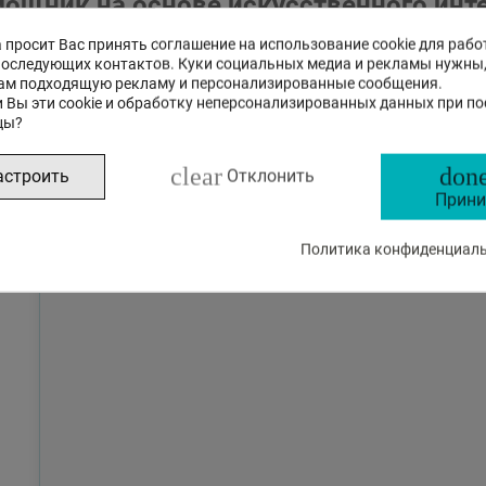
ощник на основе искусственного инт
 просит Вас принять соглашение на использование cookie для рабо
последующих контактов. Куки социальных медиа и рекламы нужны
Это бета-версия нашего нового чата с ИИ помощником, с
ам подходящую рекламу и персонализированные сообщения.
на стандартные, так и на сложные вопросы о товарах и р
 Вы эти cookie и обработку неперсонализированных данных при п
цы?
clear
done
астроить
Отклонить
Прини
Политика конфиденциальн