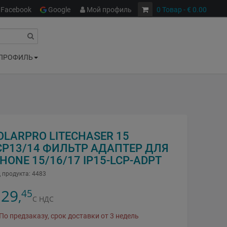
Facebook
Google
Мой профиль
0
Товар
- € 0.00
ПРОФИЛЬ
OLARPRO LITECHASER 15
CP13/14 ФИЛЬТР АДАПТЕР ДЛЯ
PHONE 15/16/17 IP15-LCP-ADPT
 продукта:
4483
29
45
,
С НДС
По предзаказу, срок доставки от 3 недель