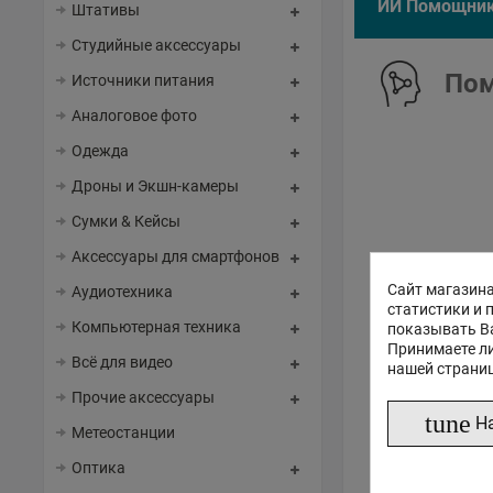
ИИ Помощни
Штативы
Студийные аксессуары
Пом
Источники питания
Аналоговое фото
Одежда
Дроны и Экшн-камеры
Сумки & Кейсы
Аксессуары для смартфонов
Сайт магазина
Аудиотехника
статистики и 
Компьютерная техника
показывать В
Принимаете ли
Всё для видео
нашей страни
Прочие аксессуары
tune
Н
Метеостанции
Оптика