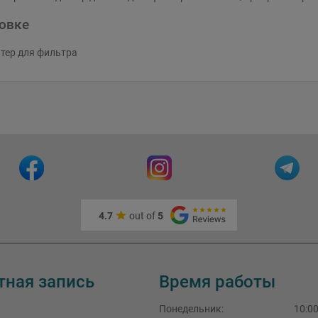
ковке
птер для фильтра
4.7
out of
5
тная запись
Время работы
Понедельник
:
10:00