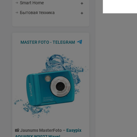
Smart Home
Бытовая техника
MASTER FOTO - TELEGRAM
📸
Jaunums MasterFoto –
Easypix
AQUAPIX W3027 Wave!