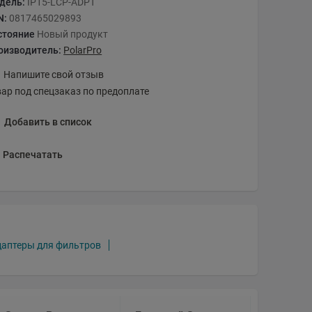
дель:
IP15-LCP-ADPT
N:
0817465029893
стояние
Новый продукт
оизводитель:
PolarPro
Напишите свой отзыв
вар под спецзаказ по предоплате
Добавить в список
Распечатать
даптеры для фильтров