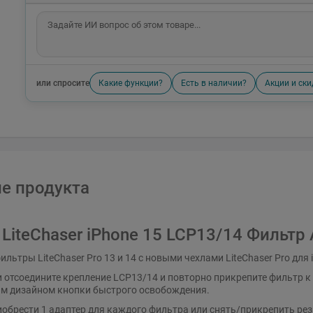
или спросите
Какие функции?
Есть в наличии?
Акции и ски
е продукта
 LiteChaser iPhone 15 LCP13/14 Фильтр
льтры LiteChaser Pro 13 и 14 с новыми чехлами LiteChaser Pro для 
 отсоедините крепление LCP13/14 и повторно прикрепите фильтр к
ым дизайном кнопки быстрого освобождения.
обрести 1 адаптер для каждого фильтра или снять/прикрепить рез