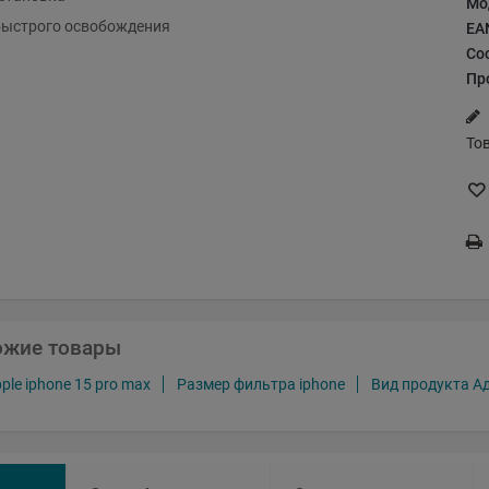
Мо
быстрого освобождения
EA
Со
Пр
То
ожие товары
le iphone 15 pro max
Размер фильтра iphone
Вид продукта А