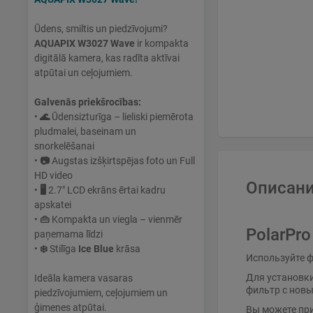
Ūdens, smiltis un piedzīvojumi?
AQUAPIX W3027 Wave
ir kompakta
digitālā kamera, kas radīta aktīvai
atpūtai un ceļojumiem.
Galvenās priekšrocības:
•
🌊
Ūdensizturīga – lieliski piemērota
pludmalei, baseinam un
snorkelēšanai
•
📷
Augstas izšķirtspējas foto un Full
HD video
Описани
•
🖥
2.7" LCD ekrāns ērtai kadru
apskatei
•
👜
Kompakta un viegla – vienmēr
PolarPro
paņemama līdzi
•
❄️
Stilīga
Ice Blue
krāsa
Используйте фи
Для установки
Ideāla kamera vasaras
фильтр с нов
piedzīvojumiem, ceļojumiem un
ģimenes atpūtai.
Вы можете при