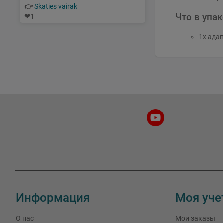
👉
Skaties vairāk
Что в упа
❤
1
1x ада
Информация
Моя уче
О нас
Мои заказы