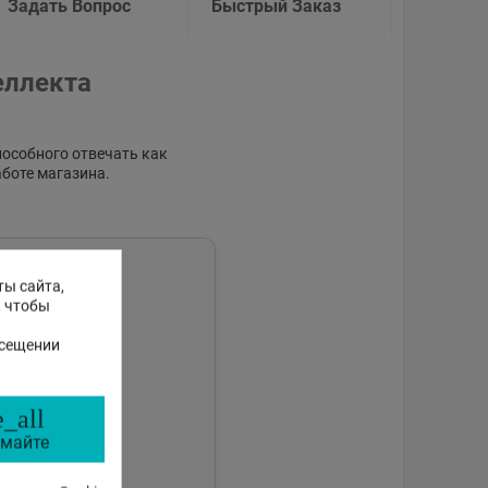
Задать Вопрос
Быстрый Заказ
еллекта
пособного отвечать как
аботе магазина.
ты сайта,
, чтобы
осещении
_all
майте