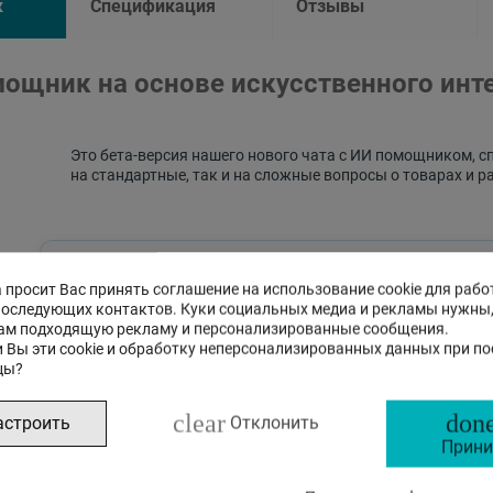
к
Спецификация
Отзывы
ощник на основе искусственного инт
Это бета-версия нашего нового чата с ИИ помощником, с
на стандартные, так и на сложные вопросы о товарах и р
 просит Вас принять соглашение на использование cookie для рабо
последующих контактов. Куки социальных медиа и рекламы нужны
ам подходящую рекламу и персонализированные сообщения.
 Вы эти cookie и обработку неперсонализированных данных при п
цы?
clear
done
астроить
Отклонить
Прини