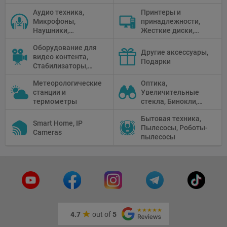
Селфи держатели
Аудио техника,
Принтеры и
Микрофоны,
принадлежности,
Наушники,
Жесткие диски,
Диктофоны, Аудио
Мониторы,
Оборудование для
микшеры, Кабели и
Проекторы,
Другие аксессуары,
видео контента,
адаптеры
Графические
Подарки
Стабилизаторы,
Планшеты, Бумага
Телепромптеры,
для принтера
Метеорологические
Оптика,
Мониторы,
станции и
Увеличительные
Профессиональное
термометры
стекла, Бинокли,
видео
Монокли,
оборудование
Бытовая техника,
Телескопы,
Smart Home, IP
Пылесосы, Роботы-
Прицелы,
Cameras
пылесосы
Микроскопы,
Тепловизоры,
Устройства ночного
видения
4.7
out of
5