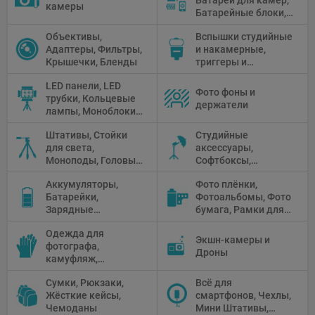
камеры
Батарейные блоки,
Чистящие средства
Объективы,
Вспышки студийные
Адаптеры, Фильтры,
и накамерные,
Крышечки, Бленды
триггеры и
аксессуары
LED панели, LED
Фото фоны и
трубки, Кольцевые
держатели
лампы, Моноблоки,
Прожекторы,
Штативы, Стойки
Студийные
Флуоресцентное и
для света,
аксессуары,
галогенное
Моноподы, Головы
Софтбоксы,
освещение
штатива
Зонтики,
Аккумуляторы,
Фото плёнки,
Рефлекторы,
Батарейки,
Фотоальбомы, Фото
Отражатели,
Зарядные
бумага, Рамки для
Предметные
устройства, Блоки
фото, Плёночные
столики
Одежда для
питания, Солнечные
камеры
Экшн-камеры и
фотографа,
панели
Дроны
камуфляж,
Перчатки
Сумки, Рюкзаки,
Всё для
Жёсткие кейсы,
смартфонов, Чехлы,
Чемоданы
Мини Штативы,