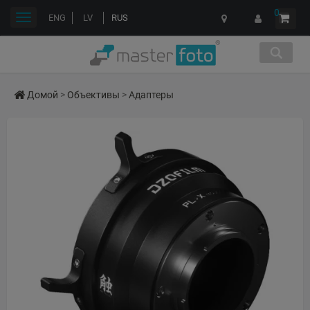
0
Переключить
ENG
LV
RUS
навигации
Домой
>
Объективы
>
Адаптеры