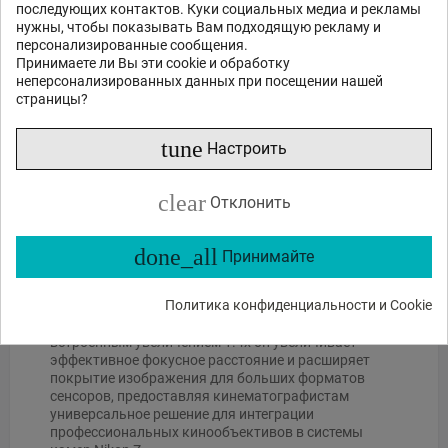
последующих контактов. Куки социальных медиа и рекламы
Какие функции?
Есть в наличии?
Акции и скидки?
нужны, чтобы показывать Вам подходящую рекламу и
персонализированные сообщения.
Какие отзывы?
Принимаете ли Вы эти cookie и обработку
неперсонализированных данных при посещении нашей
страницы?
tune
Настроить
Описание продукта
clear
Отклонить
DZOFILM Marlin 1.4x Expander (PL-Z)
done_all
Принимайте
DZOFILM Marlin 1.4x Expander (PL-Z) — это
профессиональный оптический расширитель
Политика конфиденциальности и Cookie
объектива, предназначенный для адаптации PL-
объективов к камерам с байонетом Nikon Z. С
встроенным увеличением 1.4x он увеличивает
эффективное фокусное расстояние и расширяет
покрытие изображения для больших форматов
сенсоров, предоставляя кинематографистам
универсальное решение для интеграции
профессиональных кинообъективов в системы