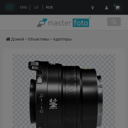
0
Переключить
ENG
LV
RUS
навигации
Домой
>
Объективы
>
Адаптеры